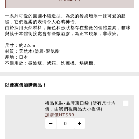
一系列可愛的圓圓小貓造型。為您的餐桌增添一抹可愛的點
綴，它們溫柔的表情令人心曠神怡。
由於採用天然材料，顏色和形狀都存在些微的個體差異，貓咪
與筷子本體銜接處會有些微溢膠，為正常現象，非瑕疵。
尺寸：約22cm
材質：天然木/塗層-聚氨酯
產地：日本
不適用於：微波爐、烤箱、洗碗機、烘碗機。
以優惠價加購商品！
禮品包裝-品牌束口袋 (所有尺寸均一
價，由我們視商品大小提供)
加購價
NT$39