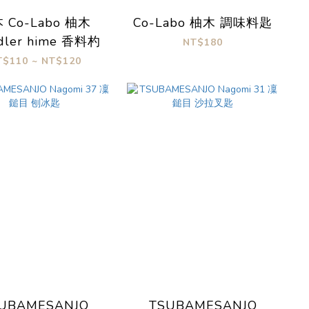
 Co-Labo 柚木
Co-Labo 柚木 調味料匙
dler hime 香料杓
NT$180
T$110 ~ NT$120
UBAMESANJO
TSUBAMESANJO