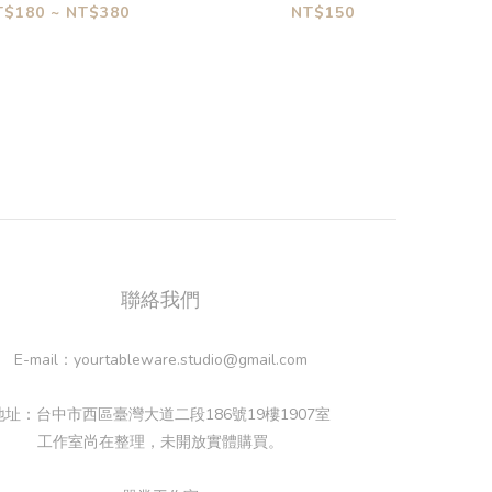
式菱形湯匙
蒸小勺
T$180 ~ NT$380
NT$150
聯絡我們
E-mail：yourtableware.studio@gmail.com
地址：台中市西區臺灣大道二段186號19樓1907室
工作室尚在整理，未開放實體購買。