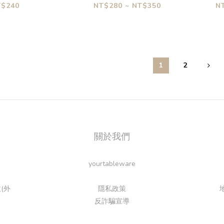
形分菜匙
麵用帶叉湯杓
T$240
NT$280 ~ NT$350
N
1
2
關於我們
yourtableware
(外
隱私政策
反詐騙宣導