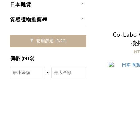
日本雜貨
質感禮物推薦🎁
Co-Labo
套用篩選
(0/20)
攪
N
價格 (NT$)
~