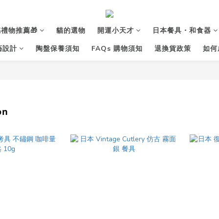
禮物推薦🎁
貓的選物
開運小天才
日本餐具・和食器
花藝設計
陶盤保養須知
FAQs 購物須知
退換貨政策
如何
on