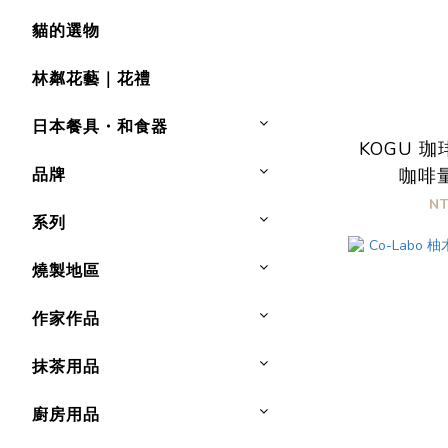
貓的選物
林粼花藝｜花禮
日本餐具・和食器
KOGU 
品牌
咖啡量
N
系列
燒製地區
作家作品
抹茶用品
廚房用品