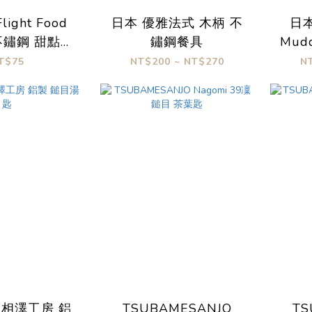
light Food
日本 優雅法式 木柄 不
日本
y 不鏽鋼 甜點叉
鏽鋼餐具
Mud
匙
T$75
NT$200 ~ NT$270
N
A 相澤工房 鋁
TSUBAMESANJO
TS