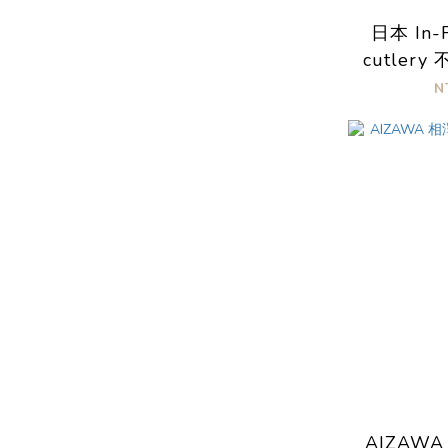
日本 In-F
cutler
N
AIZAW