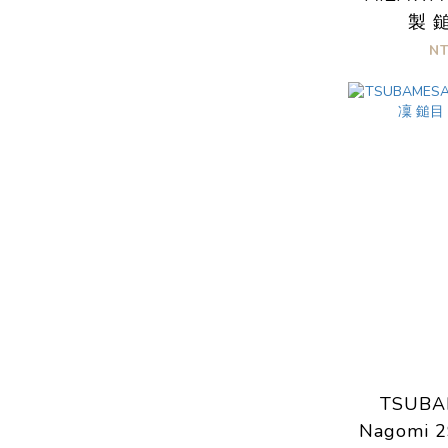
製 
N
TSUBA
Nagomi 