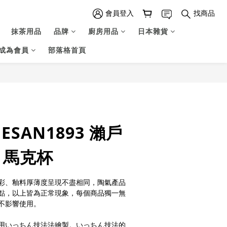
會員登入
找商品
抹茶用品
品牌
廚房用品
日本雜貨
成為會員
部落格首頁
立即購買
ESAN1893 瀨戶
 馬克杯
彩、釉料厚薄度呈現不盡相同，陶氣產品
點，以上皆為正常現象，每個商品獨一無
不影響使用。
用いっちん技法法繪製。いっちん技法的