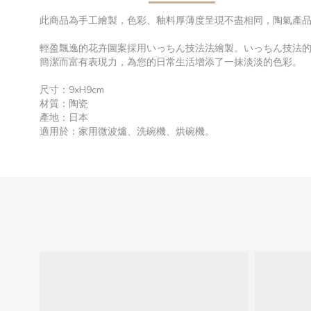
此商品為手工繪製，色彩、釉料厚薄度呈現不盡相同，陶氣產
輕盈飄逸的花卉圖案採用いっちん技法法繪製。いっちん技法
簡潔而富有表現力，為您的日常生活增添了一抹淡淡的色彩。
尺寸：9xH9cm
材質：陶瓷
產地：日本
適用於：家用微波爐、洗碗機、烘碗機。