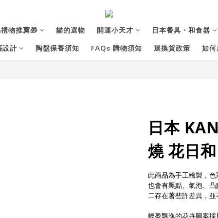
禮物推薦🎁
貓的選物
開運小天才
日本餐具・和食器
花藝設計
陶盤保養須知
FAQs 購物須知
退換貨政策
如何
日本 KAN
燒 花日和
此商品為手工繪製，色
也會有黑點、氣泡、凸
二存在著些許差異，並
輕盈飄逸的花卉圖案採