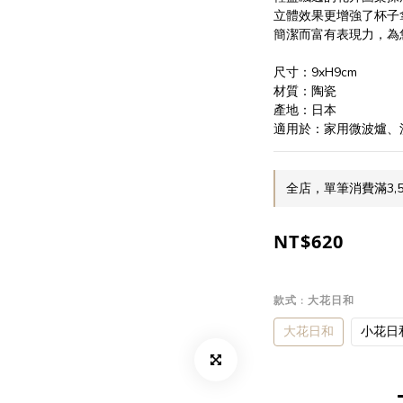
立體效果更增強了杯子
簡潔而富有表現力，為
尺寸：9xH9cm
材質：陶瓷
產地：日本
適用於：家用微波爐、
全店，單筆消費滿3,
NT$620
款式
: 大花日和
大花日和
小花日