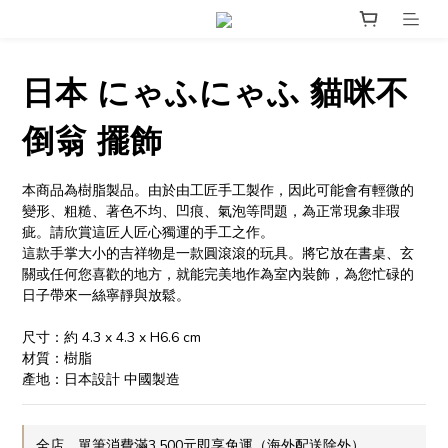
日本 にゃふにゃふ 貓咪不
倒翁 擺飾
本商品為樹脂製品。由於由工匠手工製作，因此可能會有輕微的
變形、粗糙、著色不均、凹痕、氣泡等問題，為正常現象非瑕
疵。請欣賞這匠人匠心獨運的手工之作。
這款手掌大小的吉祥物是一款圓滾滾的玩具。將它放在書桌、玄
關或任何您喜歡的地方，就能完美地作為室內裝飾，為您忙碌的
日子帶來一絲寧靜與放鬆。
尺寸：約 4.3 x 4.3 x H6.6 cm
材質：樹脂
產地：日本設計 中國製造
全店，單筆消費滿3,500元即享免運（海外配送除外）