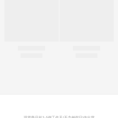
現貨商品於3-5個工作天(不含例假日)內出貨