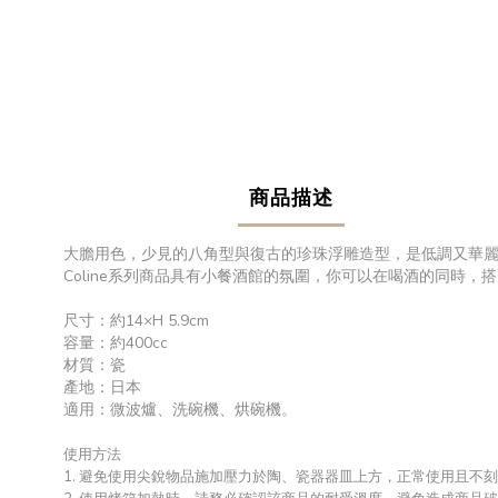
商品描述
大膽用色，少見的八角型與復古的珍珠浮雕造型，是低調又華
Coline系列商品具有小餐酒館的氛圍，你可以在喝酒的同時，
尺寸：約14×H 5.9cm
容量：約400cc
材質：瓷
產地：日本
適用：微波爐、洗碗機、烘碗機。
使用方法
1. 避免使用尖銳物品施加壓力於陶、瓷器器皿上方，正常使用且不