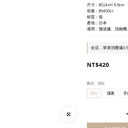
尺寸：約14×H 5.9cm
容量：約400cc
材質：瓷
產地：日本
適用：微波爐、洗碗機
全店，單筆消費滿3,
NT$420
顏色
: 深紅
深紅
淺蔥
牙