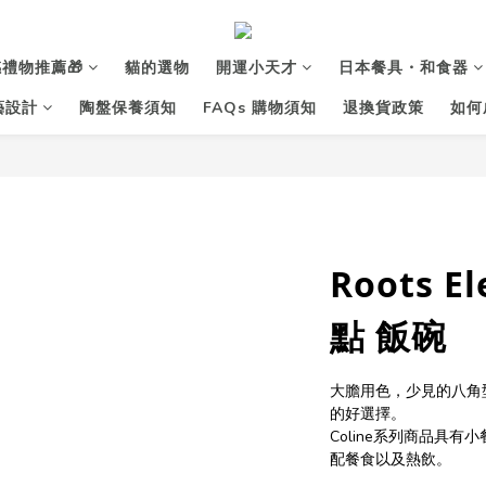
禮物推薦🎁
貓的選物
開運小天才
日本餐具・和食器
花藝設計
陶盤保養須知
FAQs 購物須知
退換貨政策
如何
Roots E
點 飯碗
大膽用色，少見的八角
的好選擇。
Coline系列商品具
配餐食以及熱飲。