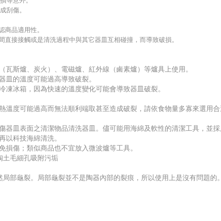
破損等意外。
造成刮傷。
認商品適用性。
之間直接接觸或是清洗過程中與其它器皿互相碰撞，而導致破損。
上（瓦斯爐、炭火）、電磁爐、紅外線（鹵素爐）等爐具上使用。
為器皿的溫度可能過高導致破裂。
、冷凍冰箱，因為快速的溫度變化可能會導致器皿破裂。
加熱溫度可能過高而無法順利端取甚至造成破裂，請依食物量多寡來選用合
刮傷器皿表面之清潔物品清洗器皿。儘可能用海綿及軟性的清潔工具，並
，再以科技海綿清洗。
以免損傷；類似商品也不宜放入微波爐等工具。
陶土毛細孔吸附污垢
自然局部龜裂。局部龜裂並不是陶器內部的裂痕，所以使用上是沒有問題的