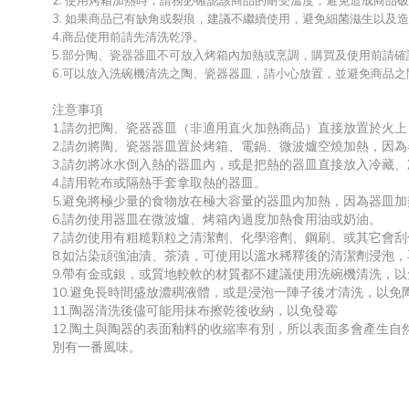
2. 使用烤箱加熱時，請務必確認該商品的耐受溫度，避免造成商品
3. 如果商品已有缺角或裂痕，建議不繼續使用，避免細菌滋生以及
4.商品使用前請先清洗乾淨。
5.部分陶、瓷器器皿不可放入烤箱內加熱或烹調，購買及使用前請確
6.可以放入洗碗機清洗之陶、瓷器器皿，請小心放置，並避免商品
注意事項
1.請勿把陶、瓷器器皿（非適用直火加熱商品）直接放置於火
2.請勿將陶、瓷器器皿置於烤箱、電鍋、微波爐空燒加熱，因
3.請勿將冰水倒入熱的器皿內，或是把熱的器皿直接放入冷藏
4.請用乾布或隔熱手套拿取熱的器皿。
5.避免將極少量的食物放在極大容量的器皿內加熱，因為器皿
6.請勿使用器皿在微波爐、烤箱內過度加熱食用油或奶油。
7.請勿使用有粗糙顆粒之清潔劑、化學溶劑、鋼刷、或其它會
8.如沾染頑強油漬、茶漬，可使用以溫水稀釋後的清潔劑浸泡
9.帶有金或銀，或質地較軟的材質都不建議使用洗碗機清洗，
10.避免長時間盛放濃稠液體，或是浸泡一陣子後才清洗，以免
11.陶器清洗後儘可能用抹布擦乾後收納，以免發霉
12.陶土與陶器的表面釉料的收縮率有別，所以表面多會產生
別有一番風味。