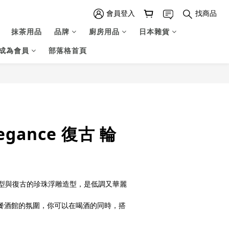
會員登入
找商品
抹茶用品
品牌
廚房用品
日本雜貨
成為會員
部落格首頁
立即購買
legance 復古 輪
型與復古的珍珠浮雕造型，是低調又華麗
有小餐酒館的氛圍，你可以在喝酒的同時，搭