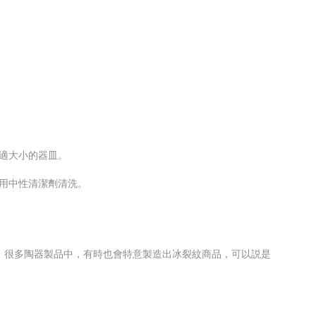
適大小的器皿。
採用中性清潔劑清洗。
。很多陶器製品中，有時也會特意製造出冰裂紋商品，可以説是