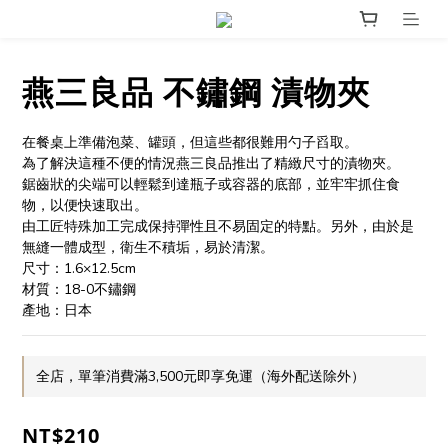
燕三良品 不鏽鋼 漬物夾
在餐桌上準備泡菜、罐頭，但這些都很難用勺子舀取。
為了解決這種不便的情況燕三良品推出了精緻尺寸的漬物夾。
鋸齒狀的尖端可以輕鬆到達瓶子或容器的底部，並牢牢抓住食
物，以便快速取出。
由工匠特殊加工完成保持彈性且不易固定的特點。另外，由於是
無縫一體成型，衛生不積垢，易於清潔。
尺寸：1.6×12.5cm
材質：18-0不鏽鋼
產地：日本
全店，單筆消費滿3,500元即享免運（海外配送除外）
NT$210