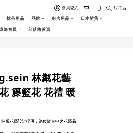
會員登入
找商品
抹茶用品
品牌
廚房用品
日本雜貨
成為會員
部落格首頁
ng.sein 林粼花藝
花 籐籃花 花禮 暖
sein 林粼花藝設計提供，為位於台中之花藝品