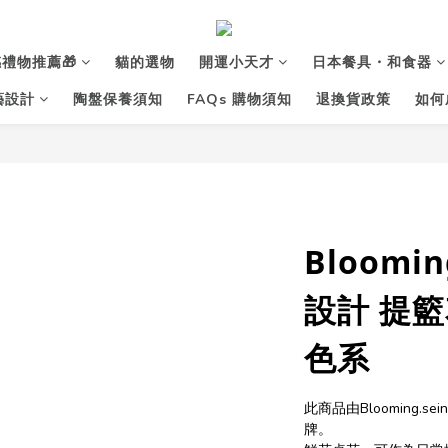
禮物推薦🎁
貓的選物
開運小天才
日本餐具・和食器
花藝設計
陶盤保養須知
FAQs 購物須知
退換貨政策
如何
Bloomi
設計 提籃
色系
此商品由Blooming.
牌。 