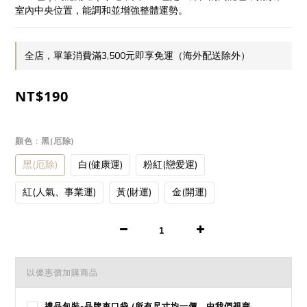
室內中央位置，能調和並增強整體運勢。
全店，單筆消費滿3,500元即享免運（海外配送除外）
NT$190
顏色
: 黑(厄除)
黑(厄除)
白(健康運)
粉紅(戀愛運)
紅(人氣、事業運)
黃(財運)
金(開運)
以優惠價加購商品
禮品包裝-品牌束口袋 (所有尺寸均一價，由我們視商