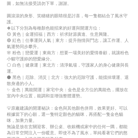
圖，如無法接受請勿下單，謝謝。
圓滾滾的身形、笑瞇瞇的眼睛很是討喜，每一隻都結合了風水守
護。
🍀以下分別為每種顏色能招來的好運與開運方位：
🟡 黃色｜金運招福｜西方：祈求財源廣進、生意興隆。
🔴 紅色｜仕事運與人氣｜東方：提升熱情與鬥志，讓工作運、人
氣運勢同步攀升。
🌸 粉色｜戀愛運｜東南方：想要一場美好的愛情眷顧，就讓粉色
小貓守護妳的戀愛緣分。
⚪ 白色｜健康運｜東北方：清淨氣場，守護家人的身心健康與長
運。
⚫ 黑色｜厄除、消災｜北方：強大的厄除守護，能擋掉壞運、退
散身邊的小人。
✨ 金色｜萬能開運｜家宅中央：金色是全方位的萬能色，擺放在
室內中央位置，能調和並增強整體運勢。
💡原廠建議的開運秘訣：金色與其他顏色併用，效果更好。可以
根據當下的心願，選一隻特定顏色的貓咪，再搭配一隻金色貓
咪，加乘力量。
無論是放在玄關迎客、辦公桌、收銀機或家中的任何一隅，都能
為日常空間注入一份暖意。即使不為了風水，單純看著它們的憨