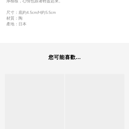
厚模樣，心情也跟著輕盈起來。
尺寸：底約4.5cm/H約5.5cm
材質：陶
產地：日本
您可能喜歡...