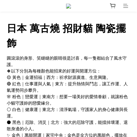
日本 萬古燒 招財貓 陶瓷擺
飾
圓滾滾的身形、笑瞇瞇的眼睛很是討喜，每一隻都結合了風水守
護。
🍀以下分別為每種顏色能招來的好運與開運方位：
🟡 黃色｜金運招福｜西方：祈求財源廣進、生意興隆。
🔴 紅色｜仕事運與人氣｜東方：提升熱情與鬥志，讓工作運、人
氣運勢同步攀升。
🌸 粉色｜戀愛運｜東南方：想要一場美好的愛情眷顧，就讓粉色
小貓守護妳的戀愛緣分。
⚪ 白色｜健康運｜東北方：清淨氣場，守護家人的身心健康與長
運。
⚫ 黑色｜厄除、消災｜北方：強大的厄除守護，能擋掉壞運、退
散身邊的小人。
✨ 金色｜萬能開運｜家宅中央：金色是全方位的萬能色，擺放在