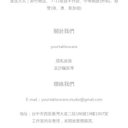
運送方式｜新竹物流、 7-11取貨不付款、中華郵政(外島)、順
豐(港、澳、新加坡)
關於我們
yourtableware
隱私政策
反詐騙宣導
聯絡我們
E-mail：yourtableware.studio@gmail.com
地址：台中市西區臺灣大道二段186號19樓1907室
工作室尚在整理，未開放實體購買。