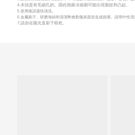
4.木頭是有毛細孔的。因此熱脹冷縮都可能出現裂紋和凸起。
5.使用後請盡快清洗。
6.金屬刷子、研磨海綿和清潔劑會劃傷表面並造成損壞。請用中性
7,請勿在陽光直射下晾乾。