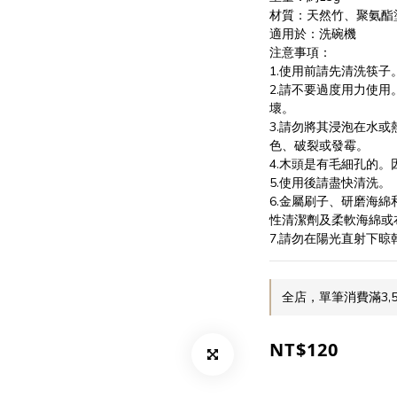
材質：天然竹、聚氨酯
適用於：洗碗機
注意事項：
1.使用前請先清洗筷子
2.請不要過度用力使
壞。
3.請勿將其浸泡在水
色、破裂或發霉。
4.木頭是有毛細孔的
5.使用後請盡快清洗。
6.金屬刷子、研磨海
性清潔劑及柔軟海綿或
7,請勿在陽光直射下晾
全店，單筆消費滿3,
NT$120