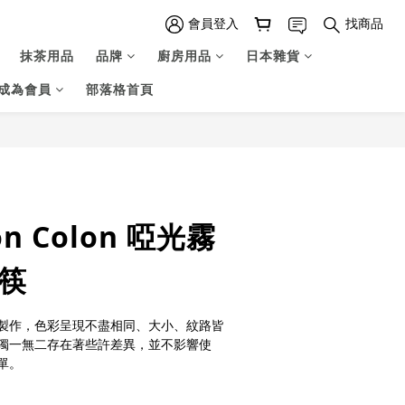
會員登入
找商品
抹茶用品
品牌
廚房用品
日本雜貨
成為會員
部落格首頁
立即購買
ion Colon 啞光霧
竹筷
製作，色彩呈現不盡相同、大小、紋路皆
獨一無二存在著些許差異，並不影響使
單。