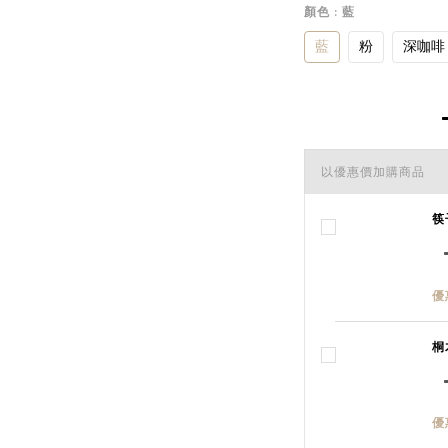
顏色
: 藍
藍
粉
深咖啡
以優惠價加購商品
筷
優
桐
優