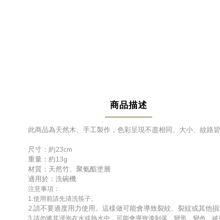
商品描述
此商品為天然木、手工製作，色彩呈現不盡相同、大小、紋路
尺寸：約23cm
重量：約13g
材質：天然竹、聚氨酯塗層
適用於：洗碗機
注意事項：
1.
使用前請先清洗筷子。
2.請不要過度用力使用。這樣做可能會導致裂紋、裂紋或其他損
3.請勿將其浸泡在水或熱水中，可能會導致漆剝落、變形、變色、破