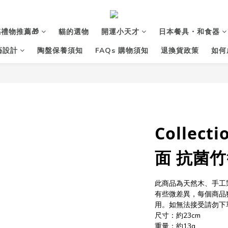
禮物推薦🎁
貓的選物
開運小天才
日本餐具・和食器
花藝設計
陶盤保養須知
FAQs 購物須知
退換貨政策
如何
Collect
面 抗菌
此商品為天然木、手工
有些微差異，每個商品
用。如無法接受請勿下
尺寸：約23cm
重量：約13g