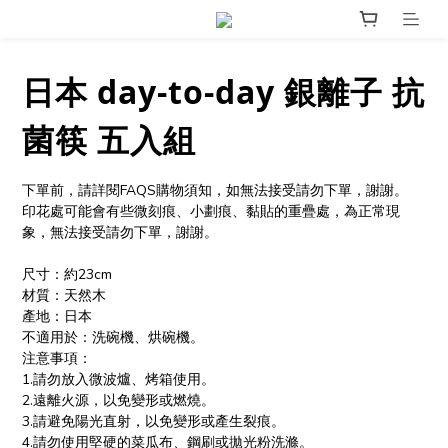
日本 day-to-day 銀離子 抗
菌筷 五入組
下單前，請詳閱FAQS購物須知，如無法接受請勿下單，謝謝。
印花處可能會有些微刻痕、小劃痕、黏貼的重疊處，為正常現
象，無法接受請勿下單，謝謝。
尺寸：約23cm
材質：天然木
產地：日本
不適用於：洗碗機、烘碗機。
注意事項：
1.請勿放入微波爐、烤箱使用。
2.遠離火源，以免變形或燃燒。
3.請避免陽光直射，以免變形或產生裂痕。
4.請勿使用堅硬的菜瓜布、鋼刷或拋光粉洗滌。