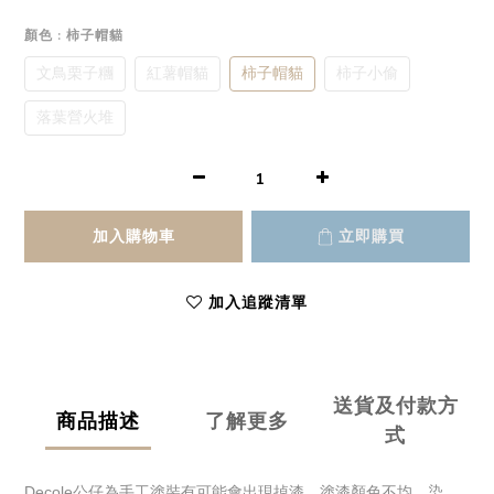
顏色
: 柿子帽貓
文鳥栗子糰
紅薯帽貓
柿子帽貓
柿子小偷
落葉營火堆
加入購物車
立即購買
加入追蹤清單
送貨及付款方
商品描述
了解更多
式
Decole公仔為手工塗裝有可能會出現掉漆、塗漆顏色不均、染