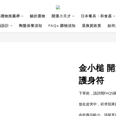
禮物推薦🎁
貓的選物
開運小天才
日本餐具・和食器
花藝設計
陶盤保養須知
FAQs 購物須知
退換貨政策
如何
金小槌 
護身符
下單前，請詳閱FAQ
放在皮夾中，祈求招來
由於商品較小，請留意