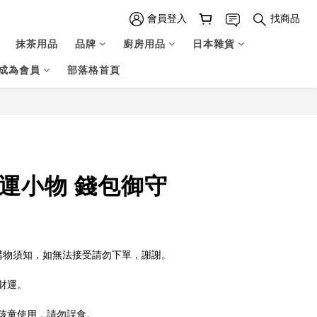
會員登入
找商品
抹茶用品
品牌
廚房用品
日本雜貨
成為會員
部落格首頁
立即購買
開運小物 錢包御守
S購物須知，如無法接受請勿下單，謝謝。
財運。
孩童使用，請勿誤食。