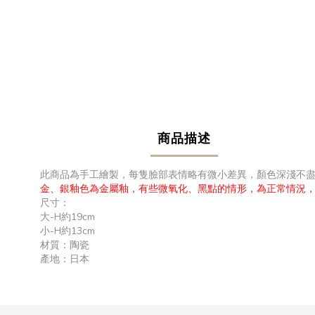
商品描述
此商品為手工繪製，每隻臉部表情略有微小差異，顏色深淺不
金、銀釉色為金屬釉，有些微氧化、黑點的情形，為正常情況
尺寸：
大-H約19cm
小-H約13cm
材質：陶瓷
產地：日本