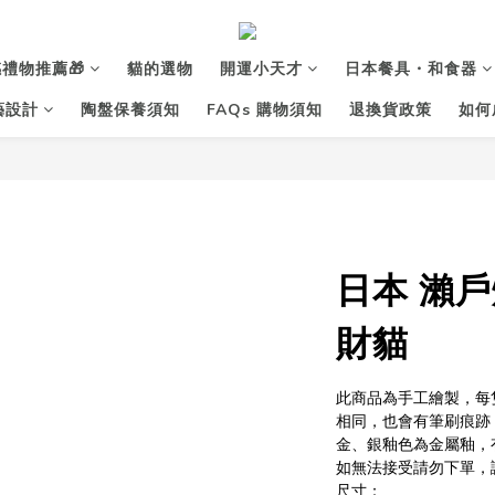
禮物推薦🎁
貓的選物
開運小天才
日本餐具・和食器
花藝設計
陶盤保養須知
FAQs 購物須知
退換貨政策
如何
日本 瀨戶
財貓
此商品為手工繪製，每
相同，也會有筆刷痕跡
金、銀釉色為金屬釉，
如無法接受請勿下單，
尺寸：