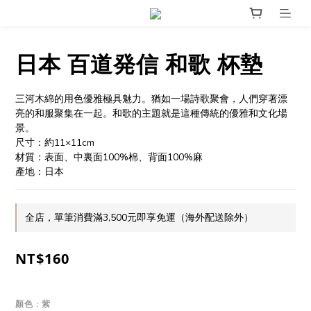
日本 百道発信 和歌 杯墊
三河木綿的用色優雅極具魅力。猶如一場詩歌聚會，人們穿著漂
亮的和服聚集在一起。和歌的主題就是這種傳統的優雅和文化場
景。
尺寸：約11×11cm
材質：表面、中裏面100%棉、背面100%麻
產地：日本
全店，單筆消費滿3,500元即享免運（海外配送除外）
NT$160
顏色
: 紫