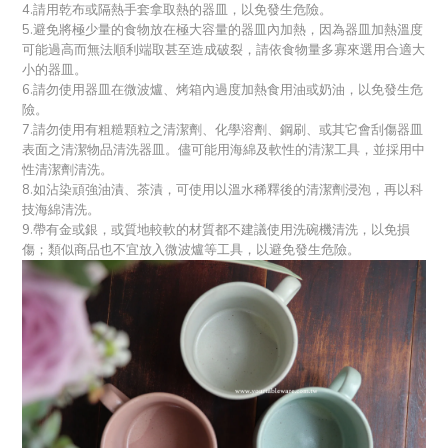
4.請用乾布或隔熱手套拿取熱的器皿，以免發生危險。
5.避免將極少量的食物放在極大容量的器皿內加熱，因為器皿加熱溫度
可能過高而無法順利端取甚至造成破裂，請依食物量多寡來選用合適大
小的器皿。
6.請勿使用器皿在微波爐、烤箱內過度加熱食用油或奶油，以免發生危
險。
7.請勿使用有粗糙顆粒之清潔劑、化學溶劑、鋼刷、或其它會刮傷器皿
表面之清潔物品清洗器皿。儘可能用海綿及軟性的清潔工具，並採用中
性清潔劑清洗。
8.如沾染頑強油漬、茶漬，可使用以溫水稀釋後的清潔劑浸泡，再以科
技海綿清洗。
9.帶有金或銀，或質地較軟的材質都不建議使用洗碗機清洗，以免損
傷；類似商品也不宜放入微波爐等工具，以避免發生危險。