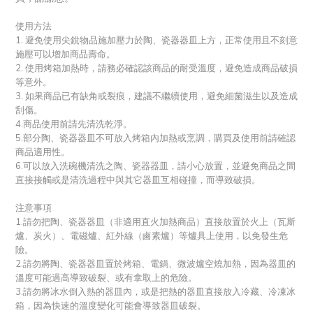
使用方法
1. 避免使用尖銳物品施加壓力於陶、瓷器器皿上方，正常使用且不刻意
施壓可以增加商品壽命。
2. 使用烤箱加熱時，請務必確認該商品的耐受溫度，避免造成商品破損
等意外。
3. 如果商品已有缺角或裂痕，建議不繼續使用，避免細菌滋生以及造成
刮傷。
4.商品使用前請先清洗乾淨。
5.部分陶、瓷器器皿不可放入烤箱內加熱或烹調，購買及使用前請確認
商品適用性。
6.可以放入洗碗機清洗之陶、瓷器器皿，請小心放置，並避免商品之間
直接接觸或是清洗過程中與其它器皿互相碰撞，而導致破損。
注意事項
1.請勿把陶、瓷器器皿（非適用直火加熱商品）直接放置於火上（瓦斯
爐、炭火）、電磁爐、紅外線（鹵素爐）等爐具上使用，以免發生危
險。
2.請勿將陶、瓷器器皿置於烤箱、電鍋、微波爐空燒加熱，因為器皿的
溫度可能過高導致破裂、或有拿取上的危險。
3.請勿將冰水倒入熱的器皿內，或是把熱的器皿直接放入冷藏、冷凍冰
箱，因為快速的溫度變化可能會導致器皿破裂。