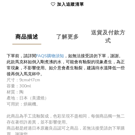
加入追蹤清單
送貨及付款方
商品描述
了解更多
式
下單前，請詳閱
FAQS購物須知
，如無法接受請勿下單，謝謝。
此款馬克杯如倒入剛煮沸的水，可能會有釉裂的現象產生，為正
常現象，不影響使用。如介意會產生釉裂，建議待水溫降低一些
後再倒入馬克杯中。
尺寸：9cmxH7cm
容量：300ml
材質：陶
產地：日本（美濃燒）
可用於：烘碗機。
此商品為手工流釉製成，色彩呈現不盡相同，每個商品獨一無二
存在著些許差異，並不影響使用。
商品都是經過日本原廠良品認可之商品，若無法接受請勿下單購
買，謝謝您。