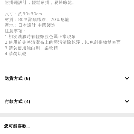
附掛繩設計，輕鬆吊掛，易於晾乾。
尺寸：約30×30cm
材質：80％聚酯纖維、20％尼龍
產地：日本設計 中國製造
注意事項：
1.初次洗滌時有輕微脫色屬正常現象
2.使用前先將清潔布上的髒污清除乾淨，以免刮傷物體表面
3.請勿使用漂白劑、柔軟精
4.請勿烘乾
送貨方式 (5)
付款方式 (4)
您可能喜歡...