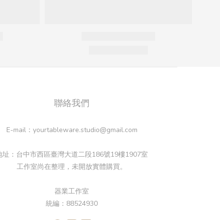
聯絡我們
E-mail：yourtableware.studio@gmail.com
地址：台中市西區臺灣大道二段186號19樓1907室
工作室尚在整理，未開放實體購買。
器業工作室
統編：88524930