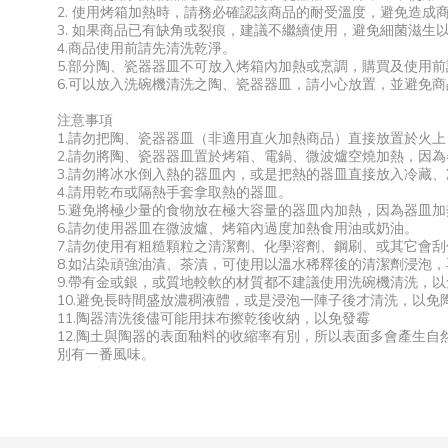
2. 使用烤箱加熱時，請務必確認該商品的耐受溫度，避免造成
3. 如果商品已有缺角或裂痕，建議不繼續使用，避免細菌滋生
4.商品使用前請先清洗乾淨。
5.部分陶、瓷器器皿不可放入烤箱內加熱或烹調，購買及使用
6.可以放入洗碗機清洗之陶、瓷器器皿，請小心放置，並避免
注意事項
1.請勿把陶、瓷器器皿（非適用直火加熱商品）直接放置於火
2.請勿將陶、瓷器器皿置於烤箱、電鍋、微波爐空燒加熱，因
3.請勿將冰水倒入熱的器皿內，或是把熱的器皿直接放入冷藏
4.請用乾布或隔熱手套拿取熱的器皿。
5.避免將極少量的食物放在極大容量的器皿內加熱，因為器皿
6.請勿使用器皿在微波爐、烤箱內過度加熱食用油或奶油。
7.請勿使用有粗糙顆粒之清潔劑、化學溶劑、鋼刷、或其它會
8.如沾染頑強油漬、茶漬，可使用以溫水稀釋後的清潔劑浸泡
9.帶有金或銀，或質地較軟的材質都不建議使用洗碗機清洗，
10.避免長時間盛放濃稠液體，或是浸泡一陣子後才清洗，以免
11.陶器清洗後儘可能用抹布擦乾後收納，以免發霉
12.陶土與陶器的表面釉料的收縮率有別，所以表面多會產生
別有一番風味。