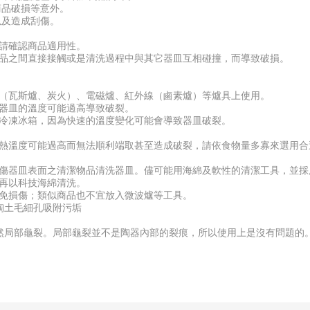
商品破損等意外。
以及造成刮傷。
前請確認商品適用性。
商品之間直接接觸或是清洗過程中與其它器皿互相碰撞，而導致破損。
上（瓦斯爐、炭火）、電磁爐、紅外線（鹵素爐）等爐具上使用。
為器皿的溫度可能過高導致破裂。
、冷凍冰箱，因為快速的溫度變化可能會導致器皿破裂。
加熱溫度可能過高而無法順利端取甚至造成破裂，請依食物量多寡來選用合
刮傷器皿表面之清潔物品清洗器皿。儘可能用海綿及軟性的清潔工具，並
，再以科技海綿清洗。
以免損傷；類似商品也不宜放入微波爐等工具。
陶土毛細孔吸附污垢
自然局部龜裂。局部龜裂並不是陶器內部的裂痕，所以使用上是沒有問題的