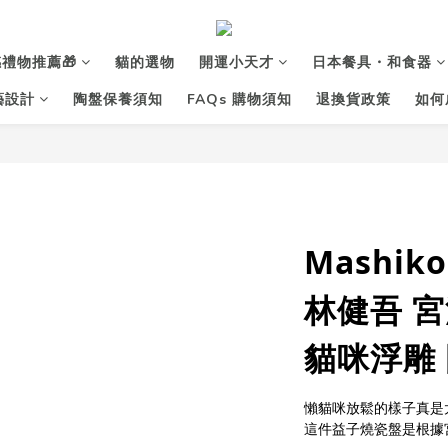
禮物推薦🎁
貓的選物
開運小天才
日本餐具・和食器
花藝設計
陶盤保養須知
FAQs 購物須知
退換貨政策
如何
Mashik
林健吾 
貓咪浮雕 
懶貓咪放鬆的樣子真是
這件益子燒瓷盤是根據