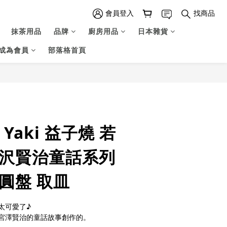
會員登入
找商品
抹茶用品
品牌
廚房用品
日本雜貨
成為會員
部落格首頁
立即購買
o Yaki 益子燒 若
宮沢賢治童話系列
圓盤 取皿
太可愛了♪
宮澤賢治的童話故事創作的。