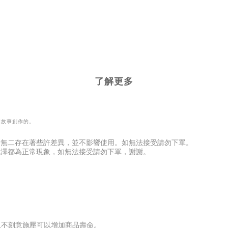
了解更多
話故事創作的。
一無二存在著些許差異，並不影響使用。如無法接受請勿下單。
色澤都為正常現象，如無法接受請勿下單，謝謝。
且不刻意施壓可以增加商品壽命。