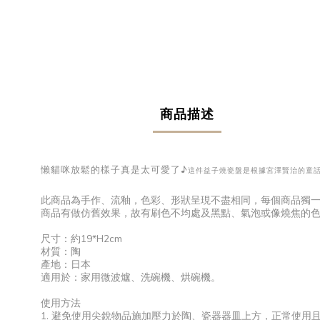
商品描述
懶貓咪放鬆的樣子真是太可愛了♪
這件益子燒瓷盤是根據宮澤賢治的童
此商品為手作、流釉，色彩、形狀呈現不盡相同，每個商品獨
商品有做仿舊效果，故有刷色不均處及黑點、氣泡或像燒焦的
尺寸：約19*H2cm
材質：陶
產地：日本
適用於：家用微波爐、洗碗機、烘碗機。
使用方法
1. 避免使用尖銳物品施加壓力於陶、瓷器器皿上方，正常使用