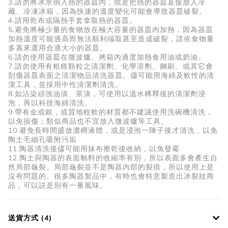
3.請勿將冰水倒入熱的器皿內，或是把熱的器皿直接放入冷
藏、冷凍冰箱，因為快速的溫度變化可能會導致器皿破裂。
4.請用乾布或隔熱手套拿取熱的器皿。
5.避免將極少量的食物放在極大容量的器皿內加熱，因為器皿
加熱溫度可能過高而無法順利端取甚至造成破裂，請依食物量
多寡來選用合適大小的器皿。
6.請勿使用器皿在微波爐、烤箱內過度加熱食用油或奶油。
7.請勿使用有粗糙顆粒之清潔劑、化學溶劑、鋼刷、或其它會
刮傷器皿表面之清潔物品清洗器皿。儘可能用海綿及軟性的清
潔工具，並採用中性清潔劑清洗。
8.如沾染頑強油漬、茶漬，可使用以溫水稀釋後的清潔劑浸
泡，再以科技海綿清洗。
9.帶有金或銀，或質地較軟的材質都不建議使用洗碗機清洗，
以免損傷；類似商品也不宜放入微波爐等工具。
10.避免長時間盛放濃稠液體，或是浸泡一陣子後才清洗，以免
陶土毛細孔吸附污垢
11.陶器清洗後儘可能用抹布擦乾後收納，以免發霉
12.陶土與陶器的表面釉料的收縮率有別，所以表面多會產生自
然局部龜裂。局部龜裂並不是陶器內部的裂痕，所以使用上是
沒有問題的。很多陶器製品中，有時也會特意製造出冰裂紋商
品，可以説是別有一番風味。
送貨方式 (4)