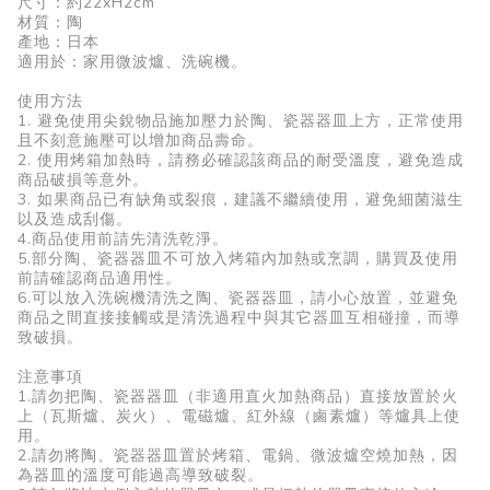
尺寸：約
22xH2cm
材質：陶
產地：日本
適用於：家用微波爐、洗碗機。
使用方法
1. 避免使用尖銳物品施加壓力於陶、瓷器器皿上方，正常使用
且不刻意施壓可以增加商品壽命。
2. 使用烤箱加熱時，請務必確認該商品的耐受溫度，避免造成
商品破損等意外。
3. 如果商品已有缺角或裂痕，建議不繼續使用，避免細菌滋生
以及造成刮傷。
4.商品使用前請先清洗乾淨。
5.部分陶、瓷器器皿不可放入烤箱內加熱或烹調，購買及使用
前請確認商品適用性。
6.可以放入洗碗機清洗之陶、瓷器器皿，請小心放置，並避免
商品之間直接接觸或是清洗過程中與其它器皿互相碰撞，而導
致破損。
注意事項
1.請勿把陶、瓷器器皿（非適用直火加熱商品）直接放置於火
上（瓦斯爐、炭火）、電磁爐、紅外線（鹵素爐）等爐具上使
用。
2.請勿將陶、瓷器器皿置於烤箱、電鍋、微波爐空燒加熱，因
為器皿的溫度可能過高導致破裂。