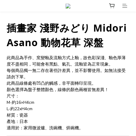
插畫家 淺野みどり Midori
Asano 動物花草 深盤
此商品為手作、窯變釉及流釉方式上釉，故色彩深淺、釉色厚薄
度不盡相同，可能會有黑點、氣孔、流釉皆為正常現象。
每個商品獨一無二存在著些許差異，並不影響使用。如無法接受
請勿下單。
此商品線條處有凹凸的觸感，非平面轉印呈現。
顏色選擇為盤子整體顏色，線條的顏色兩種皆無差異！
尺寸：
M-約16×H4cm
L-約22xH4cm
材質：瓷器
產地：日本
適用於：家用微波爐、洗碗機、烘碗機。