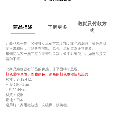
送貨及付款方
商品描述
了解更多
式
此商品為手作、窯變釉及流釉方式上釉，故色彩深淺、釉色厚薄
度不盡相同，可能會有黑點、氣孔、流釉皆為正常現象。
每個商品獨一無二存在著些許差異，並不影響使用。如無法接受
請勿下單。
此商品線條處有凹凸的觸感，非平面轉印呈現。
顏色選擇為盤子整體顏色，線條的顏色兩種皆無差異！
尺寸：S-12xH2cm
M-約16×H3cm
L-約22xH4cm
材質：瓷器
產地：日本
適用於：家用微波爐、洗碗機、烘碗機。