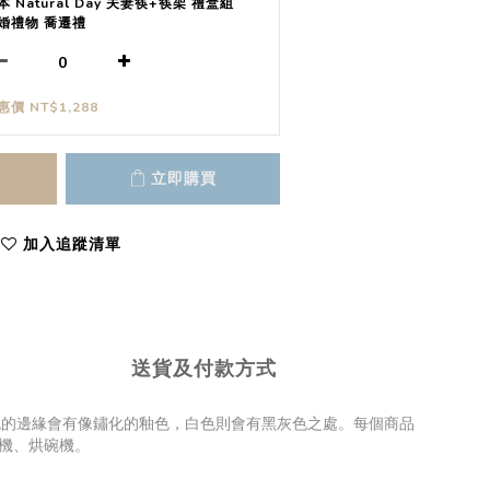
本 Natural Day 夫妻筷+筷架 禮盒組
婚禮物 喬遷禮
惠價 NT$1,288
立即購買
加入追蹤清單
送貨及付款方式
色的邊緣會有像鏽化的釉色，白色則會有黑灰色之處。每個商品
碗機、烘碗機。