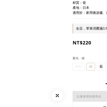
材質：瓷
產地：日本
適用於：家用微波爐、
全店，單筆消費滿3,
NT$220
顏色
: 綠
米白
綠
藍
以優惠價加購商品