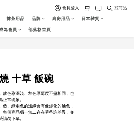
會員登入
找商品
抹茶用品
品牌
廚房用品
日本雜貨
成為會員
部落格首頁
立即購買
燒 十草 飯碗
，故色彩深淺、釉色厚薄度不盡相同，也
為正常現象。
，藍、綠兩色的邊緣會有像鏽化的釉色，
。每個商品獨一無二存在著些許差異，並
受請勿下單。