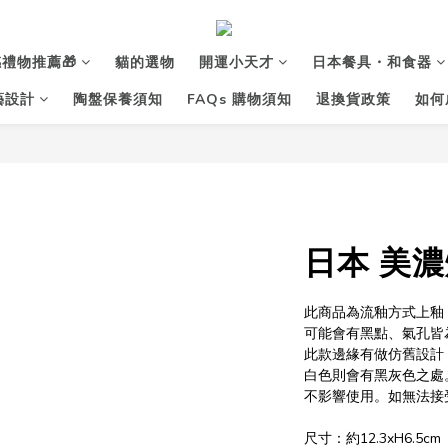
禮物推薦🎁
貓的選物
開運小天才
日本餐具・和食器
花藝設計
陶盤保養須知
FAQs 購物須知
退換貨政策
如何
日本 美濃
此商品為流釉方式上釉
可能會有黑點、氣孔皆
此款邊緣有做仿舊設計
白色則會有黑灰色之處
不影響使用。如無法接
尺寸：約12.3xH6.5cm