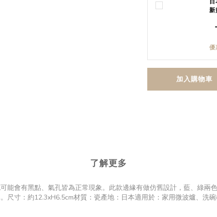
日
新
優
加入購物車
了解更多
也可能會有黑點、氣孔皆為正常現象。此款邊緣有做仿舊設計，藍、綠兩
寸：約12.3xH6.5cm材質：瓷產地：日本適用於：家用微波爐、洗