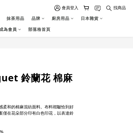
會員登入
找商品
抹茶用品
品牌
廚房用品
日本雜貨
成為會員
部落格首頁
立即購買
guet 鈴蘭花 棉麻
感柔和的棉麻混紡面料。布料褶皺恰到好
案僅在花朵部分印有白色印花，以表達鈴
%