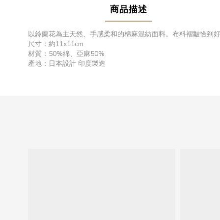
商品描述
以鈴蘭花為主天然、手感柔和的棉麻混紡面料。布料褶皺恰到
尺寸：約11x11cm
材質：50%綿、亞麻50%
產地：日本設計 印度製造