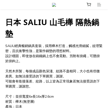
日本 SALIU 山毛櫸 隔熱鍋
墊
SALIU經典暢銷鍋具套裝，採用櫸木打造，觸感光滑細膩，紋理緊
密，且抗衝擊性強，是製作鍋墊的理想材料。  
設計穩固，即使放在鑄鐵鍋上也不會晃動。另附有掛繩，可懸掛
於掛鉤上。
天然木所製，每個成品顏色深淺、紋路不盡相同，大小也有些微
差異。如無法接受請勿下單購買，謝謝。
可能會有銜接落差、紋路，以上皆為正常現象若無法接受請勿下
單購買，謝謝您。
尺寸：並排寬度6x長16x厚2.6cm
材質：櫸木(無塗層)
產地：日本