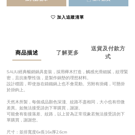
加入追蹤清單
送貨及付款方
商品描述
了解更多
式
SALIU經典暢銷鍋具套裝，採用櫸木打造，觸感光滑細膩，紋理緊
密，且抗衝擊性強，是製作鍋墊的理想材料。
設計穩固，即使放在鑄鐵鍋上也不會晃動。另附有掛繩，可懸掛
於掛鉤上。
天然木所製，每個成品顏色深淺、紋路不盡相同，大小也有些微
差異。如無法接受請勿下單購買，謝謝。
可能會有銜接落差、紋路，以上皆為正常現象若無法接受請勿下
單購買，謝謝您。
尺寸：並排寬度6x長16x厚2.6cm