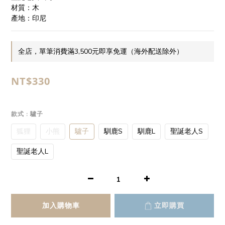
材質：木
產地：印尼
全店，單筆消費滿3,500元即享免運（海外配送除外）
NT$330
款式
: 驢子
狐狸
小熊
驢子
馴鹿S
馴鹿L
聖誕老人S
聖誕老人L
加入購物車
立即購買