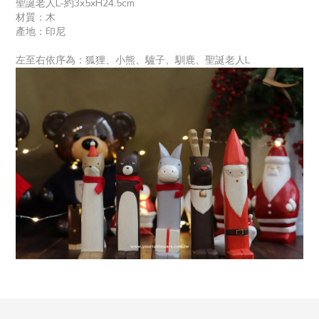
聖誕老人L-約
3x5xH24.5cm
材質：木
產地：印尼
左至右依序為：狐狸、小熊、驢子、馴鹿、聖誕老人L