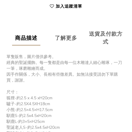
加入追蹤清單
送貨及付款方
商品描述
了解更多
式
單隻販售，圖片僅供參考。
經典的聖誕擺飾。每一隻都是由每一位木雕達人細心雕琢，一刀
一筆，琢磨雕繪而成。
因手作關係，大小、長相有些微差異。如無法接受請勿下單購
買，謝謝。
尺寸：
狐狸-約2.5 x 4.5 xH20cm
驢子-約2.5X4.5XH18cm
小熊-約2.5×4.5×H17.5cm
馴鹿S-約2.5x4.5xH20cm
馴鹿L-約3×5×H25cm
聖誕老人S-約2.5x4.5xH20cm