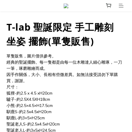
T-lab 聖誕限定 手工雕刻
坐姿 擺飾(單隻販售)
單隻販售，圖片僅供參考。
經典的聖誕擺飾。每一隻都是由每一位木雕達人細心雕琢，一刀
一筆，琢磨雕繪而成。
因手作關係，大小、長相有些微差異。如無法接受請勿下單購
買，謝謝。
尺寸：
狐狸-約2.5 x 4.5 xH20cm 
驢子-約2.5X4.5XH18cm
小熊-約2.5×4.5×H17.5cm
馴鹿S-約2.5x4.5xH20cm
馴鹿L-約3×5×H25cm
聖誕老人S-約2.5x4.5xH20cm
聖誕老人L-約3x5xH24.5cm