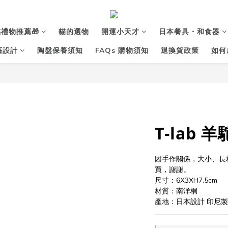
禮物推薦🎁
貓的選物
開運小天才
日本餐具・和食器
花藝設計
陶盤保養須知
FAQs 購物須知
退換貨政策
如何
T-lab 
因手作關係，大小、長
買，謝謝。
尺寸：6X3XH7.5cm
材質：南洋桐
產地：日本設計 印尼