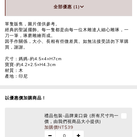
全部優惠 (1)
單隻販售，圖片僅供參考。
經典的聖誕擺飾。每一隻都是由每一位木雕達人細心雕琢，一
刀一筆，琢磨雕繪而成。
因手作關係，大小、長相有些微差異。如無法接受請勿下單購
買，謝謝。
尺寸：媽媽-約4.5×4×H7cm
寶寶-約4.2×2.5×H4.3cm
材質：木
產地：印尼
以優惠價加購商品！
禮品包裝-品牌束口袋 (所有尺寸均一
價，由我們視商品大小提供)
加購價
NT$39