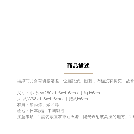
商品描述
編織商品會有銜接落差、位置記號、斷藤，布標沒有拷克，故
尺寸：小-約W280xd16xH16cm / 手約 H6cm
大-約W38xd18xH16cm / 手把約H6cm
材質：聚丙烯、聚乙烯
產地：日本設計 中國製造
注意事項：1.請勿放置在靠近火源、陽光直射或高溫的地方。2