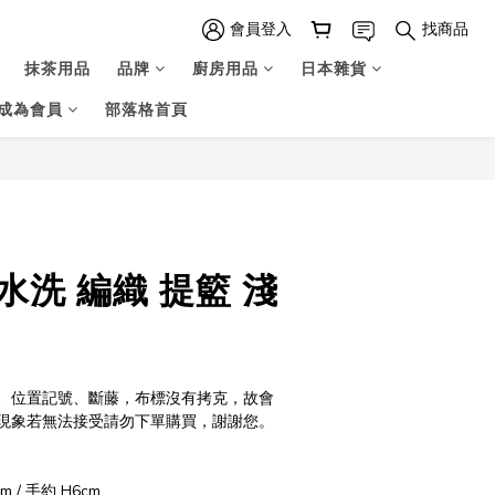
會員登入
找商品
抹茶用品
品牌
廚房用品
日本雜貨
成為會員
部落格首頁
立即購買
可水洗 編織 提籃 淺
、位置記號、斷藤，布標沒有拷克，故會
現象若無法接受請勿下單購買，謝謝您。
m / 手約 H6cm