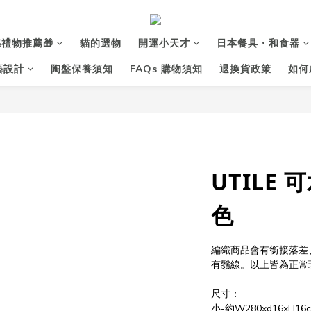
禮物推薦🎁
貓的選物
開運小天才
日本餐具・和食器
花藝設計
陶盤保養須知
FAQs 購物須知
退換貨政策
如何
UTILE 
色
編織商品會有銜接落差
有鬚線。以上皆為正常
尺寸：
小-約W280xd16xH16c