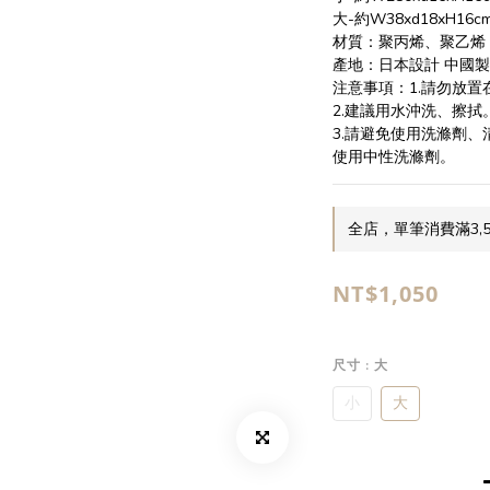
大-約W38xd18xH16c
材質：聚丙烯、聚乙烯
產地：日本設計 中國
注意事項：1.請勿放
2.建議用水沖洗、擦拭
3.請避免使用洗滌劑
使用中性洗滌劑。
全店，單筆消費滿3,
NT$1,050
尺寸
: 大
小
大