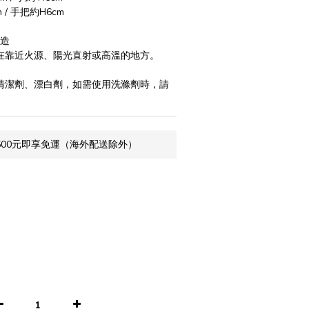
m / 手把約H6cm
製造
置在靠近火源、陽光直射或高溫的地方。
。
、清潔劑、漂白劑，如需使用洗滌劑時，請
500元即享免運（海外配送除外）