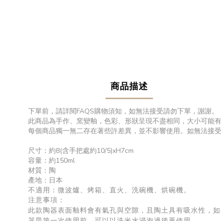
商品描述
下單前，請詳閱FAQS購物須知，如無法接受請勿下單，謝謝。
此商品為手作、窯變釉，色彩、形狀呈現不盡相同，大小可能有誤
每個商品獨一無二存在著些許差異，並不影響使用。如無法接
尺寸：約8(含手把處約10/5)xH7cm
容量：約150ml
材質：陶
產地：日本
不適用：微波爐、烤箱、直火、洗碗機、烘碗機。
注意事項：
此款陶器表面釉料會有氣孔與空隙，且陶土具有吸水性，如
器皿第一次使用前，可以以洗米水浸泡過後再使用。