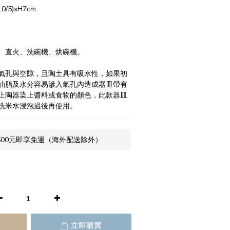
5)xH7cm
、直火、洗碗機、烘碗機。
氣孔與空隙，且陶土具有吸水性，如果初
油脂及水分容易滲入氣孔內造成器皿帶有
止陶器染上醬料或食物的顏色，此款器皿
洗米水浸泡過後再使用。
500元即享免運（海外配送除外）
立即購買