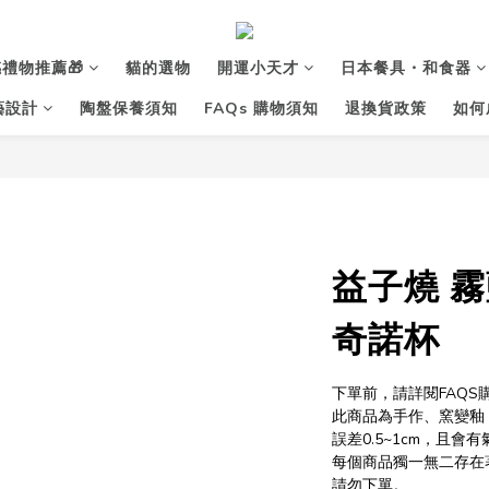
禮物推薦🎁
貓的選物
開運小天才
日本餐具・和食器
花藝設計
陶盤保養須知
FAQs 購物須知
退換貨政策
如何
益子燒 霧
奇諾杯
下單前，請詳閱FAQ
此商品為手作、窯變釉
誤差0.5~1cm，且
每個商品獨一無二存在
請勿下單。