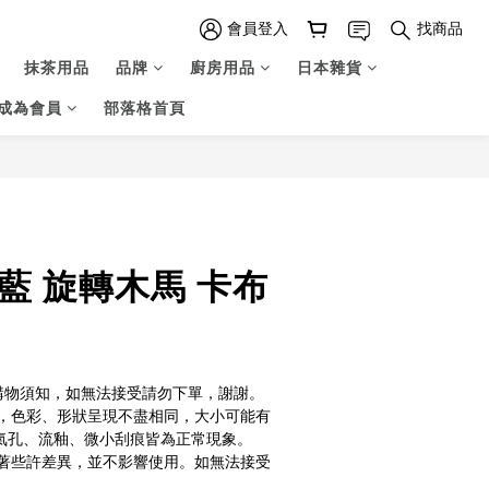
會員登入
找商品
抹茶用品
品牌
廚房用品
日本雜貨
成為會員
部落格首頁
立即購買
藍 旋轉木馬 卡布
S購物須知，如無法接受請勿下單，謝謝。
，色彩、形狀呈現不盡相同，大小可能有
會有氣孔、流釉、微小刮痕皆為正常現象。
著些許差異，並不影響使用。如無法接受