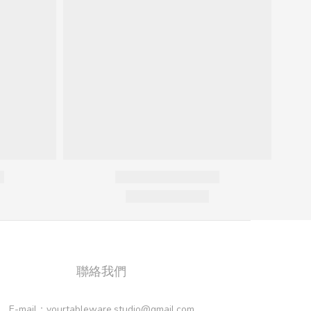
聯絡我們
E-mail：yourtableware.studio@gmail.com