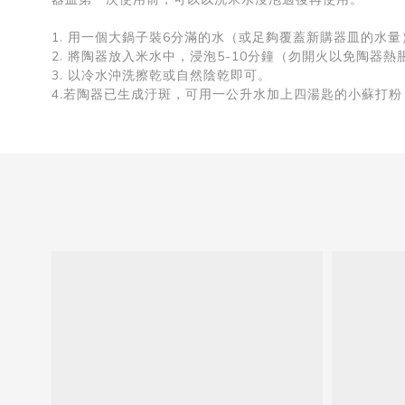
1. 用一個大鍋子裝6分滿的水（或足夠覆蓋新購器皿的水
2. 將陶器放入米水中，浸泡5-10分鐘（勿開火以免陶器
3. 以冷水沖洗擦乾或自然陰乾即可。
4.若陶器已生成汙斑，可用一公升水加上四湯匙的小蘇打