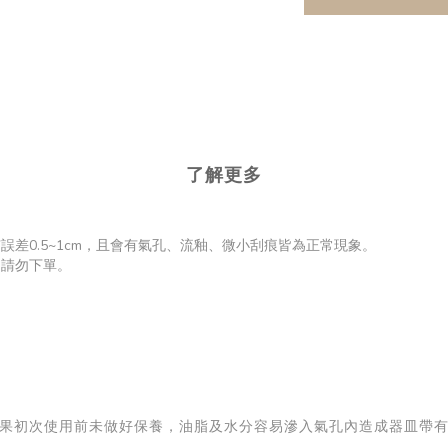
了解更多
差0.5~1cm，且會有氣孔、流釉、微小刮痕皆為正常現象。
受請勿下單。
果初次使用前未做好保養，油脂及水分容易滲入氣孔內造成器皿帶