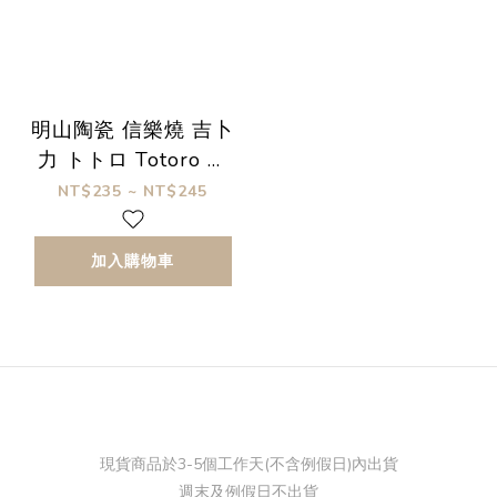
明山陶瓷 信樂燒 吉卜
力 トトロ Totoro 粗
陶 筷架
NT$235 ~ NT$245
加入購物車
現貨商品於3-5個工作天(不含例假日)內出貨
週末及例假日不出貨