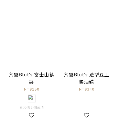
六魯Blut's 富士山筷
六魯Blut's 造型豆皿
架
醬油碟
NT$150
NT$340
看其他 1 個選項