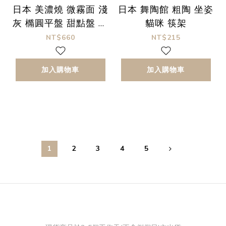
日本 美濃燒 微霧面 淺
日本 舞陶館 粗陶 坐姿
灰 橢圓平盤 甜點盤 麵
貓咪 筷架
包盤
NT$660
NT$215
加入購物車
加入購物車
1
2
3
4
5