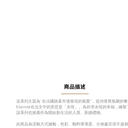
商品描述
這系列主題為“在法國跳蚤市場發現的最愛”，提供懷舊氛圍的
Eternité在法文中的意思是「永恆」。為祈求永恆的幸福，繪
該系列也推薦作為開始新生活的入厝、新婚禮物。
此商品為流釉方式施釉，色彩、釉料厚薄度、分佈處呈現不盡