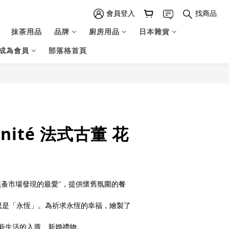
會員登入
找商品
抹茶用品
品牌
廚房用品
日本雜貨
成為會員
部落格首頁
立即購買
rnité 法式古董 花
跳蚤市場發現的最愛”，提供懷舊氛圍的餐
中的意思是「永恆」。為祈求永恆的幸福，繪製了
新生活的入厝、新婚禮物。