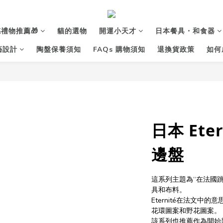
禮物推薦🎁
貓的選物
開運小天才
日本餐具・和食器
花藝設計
陶盤保養須知
FAQs 購物須知
退換貨政策
如何
日本 Ete
邊盤
這系列主題為“在法國
具和布料。
Eternité在法文
花環圖案和野花圖案。
該系列也推薦作為開始