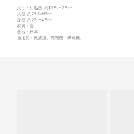
尺寸：甜點盤-約16.5×H2.5cm
大盤-約23.5×H3cm
深盤-約22×H4.5cm
材質：瓷
產地：日本
適用於：微波爐、洗碗機、烘碗機。