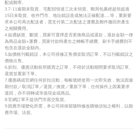
配或郵寄。
3.7-11逾期未取貨、宅配招領達三次未領貨、郵局包裹經超領超過
15日未取貨、收件門市、地址錯誤造成無法正確配達......等，重新要
求本公司再次配送者，需支付第二次配送之運費及郵件撤回所產生
之相關費用。
4.如遇缺貨、斷貨，買家可選擇是否更換商品或退款，退款金額一律
為商品金額+運費，買家付款時產生之轉帳手續費、刷卡手續費則不
包含在退款金額內。
5.如價格刊載錯誤，本公司得修正售價並取消訂單，不以刊載錯誤之
價格出售。
6.折扣、優惠活動前所購買之訂單，不得於活動期間要求取消訂單、
退貨並重新下單。
7.優惠碼或官網任何折扣活動，每帳號經使用一次即失效，無法因逾
期付款／取消訂單／退貨／換貨／重新下單，任何操作上因素要求
退回，亦不得轉成等值現金或商品。
8.官網訂單不提供門市面交取貨。
9.因應市場變化所需，本公司得保留隨時修改購物須知之權利，以順
應市場、法規。