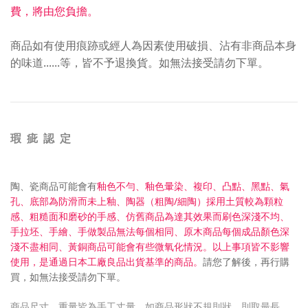
費，將由您負擔。
商品如有使用痕跡或經人為因素使用破損、沾有非商品本身
的味道......等，皆不予退換貨。
如無法接受請勿下單。
瑕 疵 認 定
陶、瓷商品可能會有
釉色不勻、釉色暈染、複印、凸點、黑點、氣
孔、底部為防滑而未上釉、
陶器（粗陶/細陶）採用土質較為顆粒
感、粗糙面和磨砂的手感、仿舊商品為達其效果而刷色深淺不均、
手拉坯、手繪、手做製品無法每個相同、原木商品
每個成品顏色深
淺不盡相同、
黃銅商品可能會有些微氧化情況。以上事項皆不影響
使用，是通過日本工廠良品出貨基準的商品。
請您了解後，再行購
買，
如無法接受請勿下單
。
商品尺寸、重量皆為手工丈量，如商品形狀不規則狀，則取最長、