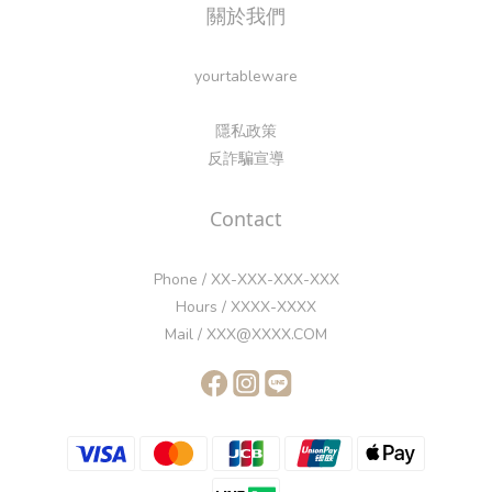
關於我們
yourtableware
隱私政策
反詐騙宣導
Contact
Phone / XX-XXX-XXX-XXX
Hours / XXXX-XXXX
Mail / XXX@XXXX.COM