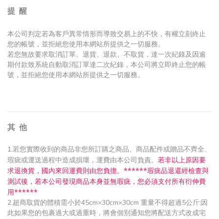
提 醒
本公司判定若為客戶異常情形而導致交易上的不快，有權立刻終止
您的帳號，並拒絕您使用本網站所提供之一切服務。
若您無故要求取消訂單、退貨、退款、不取貨，達一次紀錄及因逾
期付款致系統自動取消訂單達二次紀錄，本公司將立即終止您的帳
號，並拒絕您使用本網站所提供之一切服務。
其 他
1.若您實際收到的商品非您所訂購之商品、商品配件或贈品不齊全、
若非以上原因要
瑕疵或運送過程中造成損壞，運費由本公司負責。
求退換貨，國內來回運費則由您負擔。
*
*
*
*
*
*
瑕疵品退還經檢查與
測試後，若本公司發現商品本身並無瑕疵，您必須支付所有衍伸費
用
*
*
*
*
*
*
2.超商取貨的體積需小於45cm×30cm×30cm 重量不得超過5公斤;因
此如果您的包裹過大或過重時，將會個別通知您將配送方式改成宅