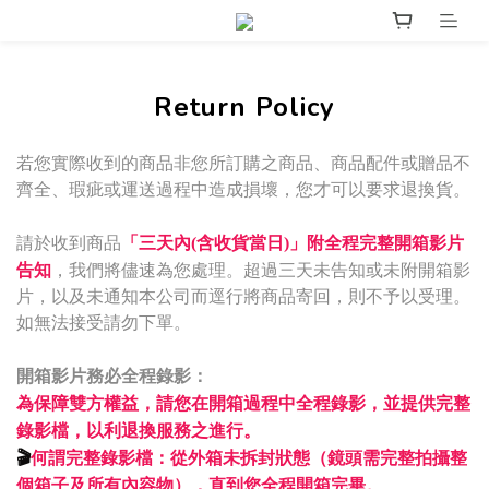
Return Policy
若您實際收到的商品非您所訂購之商品、商品配件或贈品不
齊全、瑕疵或運送過程中造成損壞，您才可以要求退換貨。
請於收到商品
「
三天內(含收貨當日)」附全程完整開箱影片
，我們將儘速為您處理。超過三天未告知或未附開箱影
告知
片，以及未通知本公司而逕行將商品寄回，則不予以受理。
如無法接受請勿下單。
開箱影片務必全程錄影：
為保障雙方權益，請您在開箱過程中全程錄影，並提供完整
錄影檔，以利退換服務之進行。
🎬
何謂完整錄影檔：
從外箱未拆封狀態（
鏡頭需完整拍攝整
個箱子及所有內容物）
，直到您全程開箱完畢。