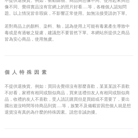
不提供退換貨。例如：衝動購物、商品與想像不同、使用起來與想
像不同、覺得實品沒有官網上的照片好看......等，各種個人認知問
題。以上情況皆非瑕疵，不影響正常使用。如無法接受請勿下單。
若對商品上的顏料、染料、釉，認為使用上可能有毒素產生導致中
毒或是有過敏之疑慮，建議您不要冒然下單。本網站所提供之商品
皆為安心商品，使用無虞。
個 人 特 殊 因 素
不提供退換貨。例如：買回去覺得沒有那麼喜歡，某某某說不喜歡
不好看，家裡有相同或類似商品，買來送禮但友人有相同或類似商
品，收禮的友人不喜歡，受人請託購買但是買錯或不需要了，要出
國出遊沒時間等待商品到貨......等，族繁不及備載皆因您個人就是想
退貨沒有真的為什麼的特殊因素。請您非誠勿擾。