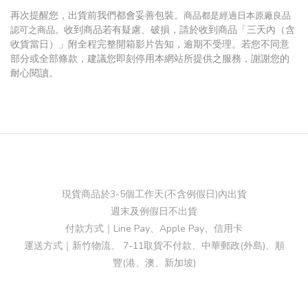
再次提醒您，出貨前我們都會妥善包裝。
商品都是經過日本原廠良品
收到商品若有疑慮、破損，請於收到商品「三天內（含
認可之商品。
收貨當日）」附全程完整開箱影片告知，逾期不受理。
若您不同意
部分或全部條款，建議您即刻停用本網站所提供之服務，謝謝您的
耐心閱讀。
現貨商品於3-5個工作天(不含例假日)內出貨
週末及例假日不出貨
付款方式｜Line Pay、Apple Pay、信用卡
運送方式｜新竹物流、 7-11取貨不付款、中華郵政(外島)、順
豐(港、澳、新加坡)