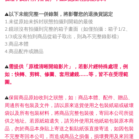
以下未能完整一併錄製，
將影響您的退換貨認定
⚠️
1.未從原始未拆封狀態拍攝到開箱的最後
2.鏡頭沒有拍攝到完整的箱子畫面（如僅拍攝：箱子1/2、
1/3或沒有拍到商品從箱子取出，則為不完整錄影檔）
3.商品本體
4.商品配件或贈品
需提供「
原檔清晰開箱影片
」，
若影片經特殊處理，例
⚠️
如：
快轉、剪輯、修圖、套用濾鏡......等，皆不在受理範
圍。
保留商品原始收到之狀態，如：
商品本體、配件、贈品、
⚠️
周邊所有包裝及文件，請以原來送貨使用之包裝紙箱或破壞
袋以及所有包裝材料，將商品完整包裝後，寄回本公司所提
供之地址。
若原紙箱遺失，請另外使用其他紙箱包裝原本商
品，
勿於商品本身貼上寄送之黏貼紙張直接寄送，如因包裝
不完整寄回本公司，而造成商品之損傷，損壞費用及來回運