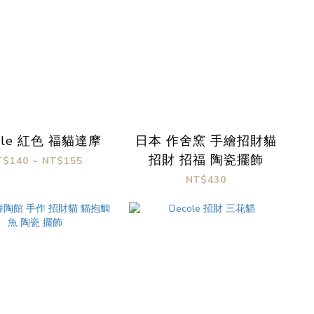
ole 紅色 福貓達摩
日本 作舍窯 手繪招財貓
招財 招福 陶瓷擺飾
T$140 ~ NT$155
NT$430