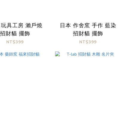
 玩具工房 瀨戶燒
日本 作舍窯 手作 藍染
招財貓 擺飾
招財貓 擺飾
NT$399
NT$399