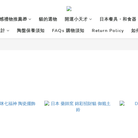
感禮物推薦🎁
貓的選物
開運小天才
日本餐具・和食器
設計
陶盤保養須知
FAQs 購物須知
Return Policy
如