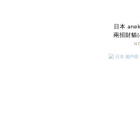
日本 anek
兩招財貓(
N