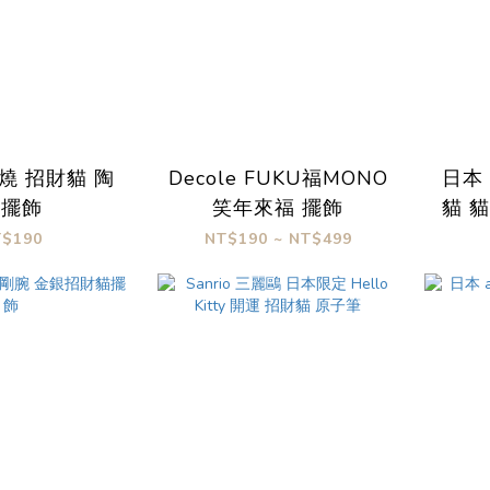
燒 招財貓 陶
Decole FUKU福MONO
日本
瓷擺飾
笑年來福 擺飾
貓 
T$190
NT$190 ~ NT$499