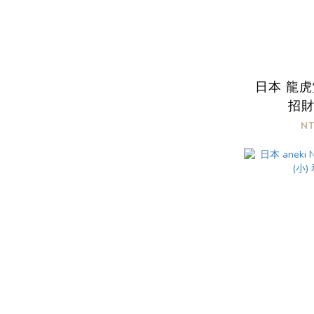
日本 龍虎
招
N