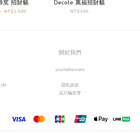
師窯 招財貓
Decole 萬福招財貓
~ NT$1,580
NT$300
關於我們
yourtableware
(外
隱私政策
反詐騙宣導