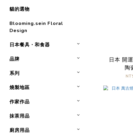
貓的選物
Blooming.sein Floral
Design
日本餐具・和食器
品牌
日本 開
陶
系列
NT
燒製地區
作家作品
抹茶用品
廚房用品