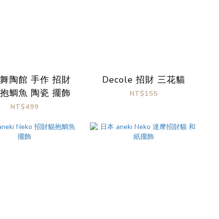
 舞陶館 手作 招財
Decole 招財 三花貓
貓抱鯛魚 陶瓷 擺飾
NT$155
NT$499