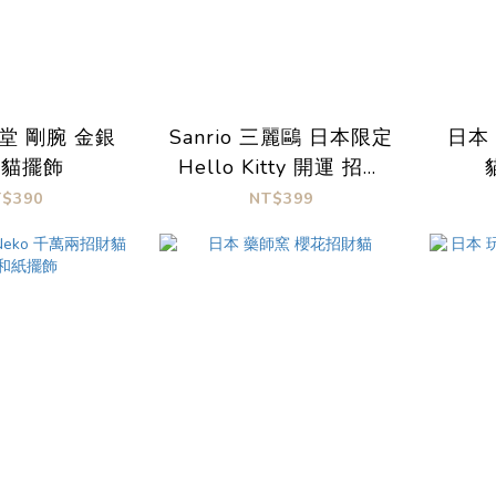
堂 剛腕 金銀
Sanrio 三麗鷗 日本限定
日本 
財貓擺飾
Hello Kitty 開運 招財
貓 原子筆
T$390
NT$399