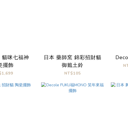
運 貓咪七福神
日本 藥師窯 錦彩招財貓
Dec
瓷擺飾
御籤土鈴
N
$1,699
NT$105