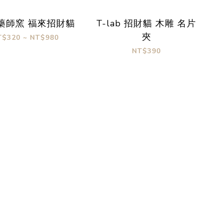
藥師窯 福來招財貓
T-lab 招財貓 木雕 名片
夾
T$320 ~ NT$980
NT$390