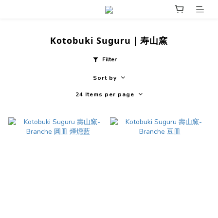
Kotobuki Suguru｜寿山窯
Filter
Sort by
24 Items per page