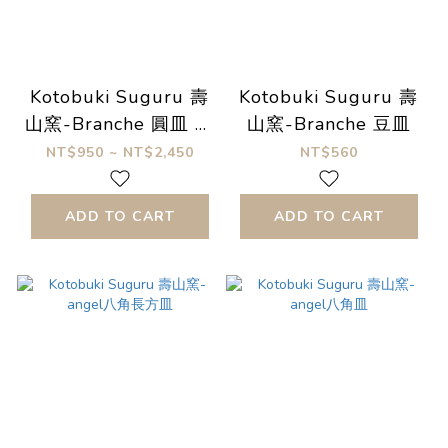
Kotobuki Suguru 壽
Kotobuki Suguru 壽
山窯-Branche 圓皿 煙
山窯-Branche 豆皿
燻藍
NT$950 ~ NT$2,450
NT$560
ADD TO CART
ADD TO CART