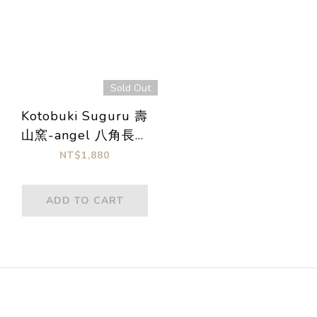
Sold Out
Kotobuki Suguru 壽
山窯-angel 八角長方
皿
NT$1,880
ADD TO CART