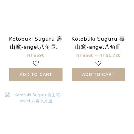
Kotobuki Suguru 壽
Kotobuki Suguru 壽
山窯-angel八角長方
山窯-angel八角皿
皿
NT$590
NT$560 ~ NT$1,720
ADD TO CART
ADD TO CART