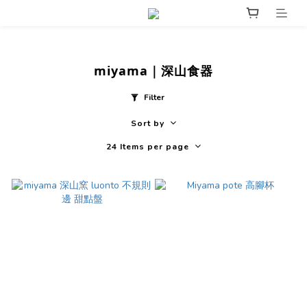
miyama｜深山食器
Filter
Sort by
24 Items per page