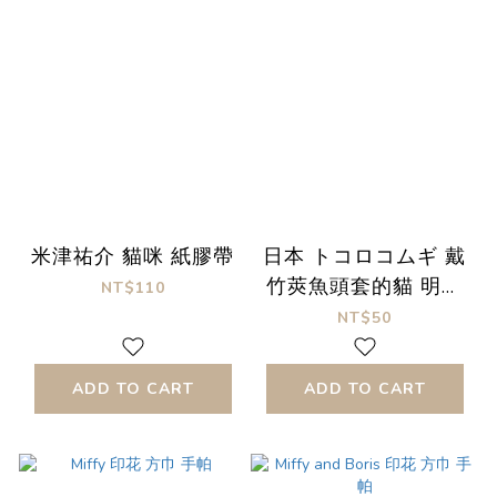
米津祐介 貓咪 紙膠帶
日本 トコロコムギ 戴
竹莢魚頭套的貓 明信
NT$110
片
NT$50
ADD TO CART
ADD TO CART