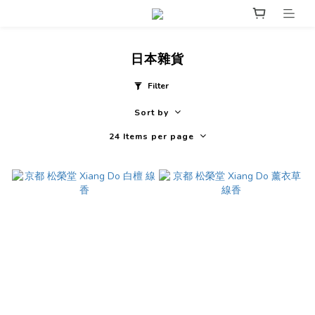
日本雜貨
Filter
Sort by
24 Items per page