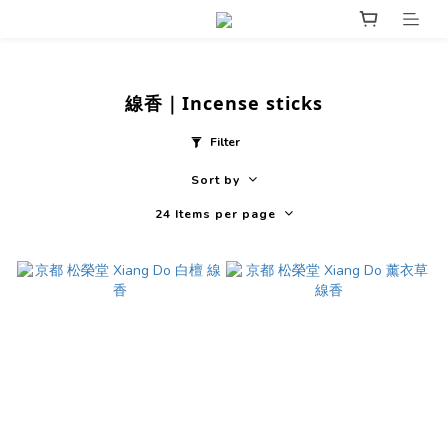
線香｜Incense sticks
Filter
Sort by
24 Items per page