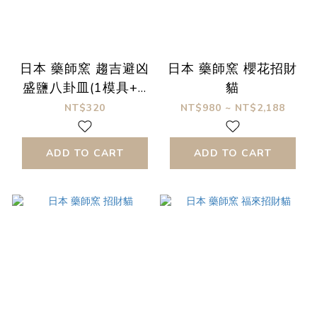
日本 藥師窯 趨吉避凶
日本 藥師窯 櫻花招財
盛鹽八卦皿(1模具+2
貓
八卦皿)
NT$320
NT$980 ~ NT$2,188
ADD TO CART
ADD TO CART