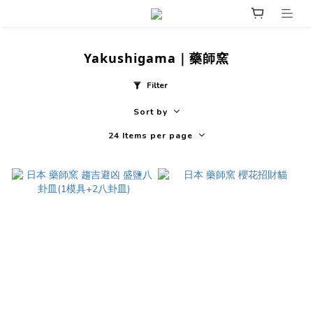
Yakushigama｜藥師窯
Filter
Sort by
24 Items per page