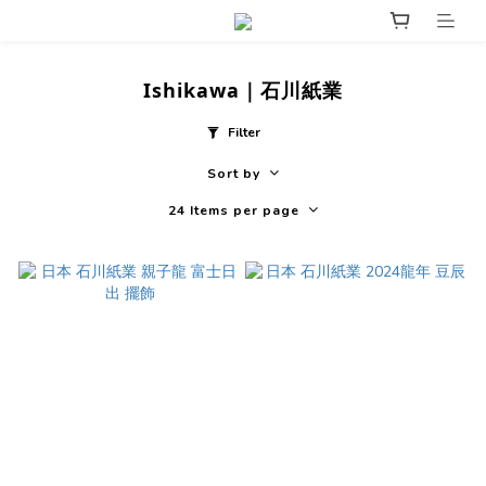
Ishikawa｜石川紙業
Filter
Sort by
24 Items per page