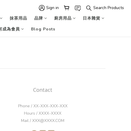
Sign in
Search Products
抹茶用品
品牌
廚房用品
日本雜貨
何成為會員
Blog Posts
Contact
Phone / XX-XXX-XXX-XXX
Hours / XXXX-XXXX
Mail / XXX@XXXX.COM