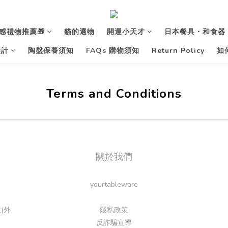
感禮物推薦🎁
貓的選物
開運小天才
日本餐具・和食器
設計
陶盤保養須知
FAQs 購物須知
Return Policy
如
Terms and Conditions
關於我們
yourtableware
(外
隱私政策
反詐騙宣導