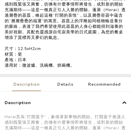
感到既緊張又興奮，彷彿有什麼事情即將發生，或對新的開始
充滿期待——這是一種真正引人入勝的體驗。蓬萊（Horai）透
過層疊的器皿，喚起這種“打開的喜悅”，以及層疊容器中蘊含
的“層層疊疊的福運”的寓意。器皿上的浮雕如同植物輸送養分
的脈絡，表達了我們希望使用此器皿的人身心都能得到滋養的
美好祝願。其配色靈感源自侘寂美學的日式庭園，為您的餐桌
增添了質樸而又夢幻的氣息。
尺寸：12.5xH2cm
材質：瓷
產地：日本
適用於：微波爐、洗碗機、烘碗機。
Description
Details
Recommended
Description
Horai意為“打開蓋子”，象徵著新事物的開始。打開蓋子會讓人
感到既緊張又興奮，彷彿有什麼事情即將發生，或對新的開始
充滿期待——這是一種真正引人入勝的體驗。蓬萊（Horai）透