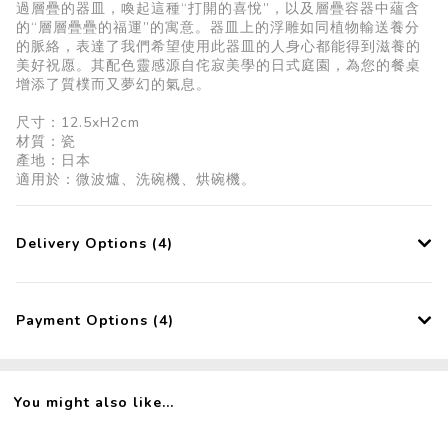
過層疊的器皿，喚起這種“打開的喜悅”，以及層疊容器中蘊含
的“層層疊疊的福運”的寓意。器皿上的浮雕如同植物輸送養分
的脈絡，表達了我們希望使用此器皿的人身心都能得到滋養的
美好祝愿。其配色靈感源自侘寂美學的日式庭園，為您的餐桌
增添了質樸而又夢幻的氣息。
尺寸：12.5xH2cm
材質：瓷
產地：日本
適用於：微波爐、洗碗機、烘碗機。
Delivery Options (4)
Payment Options (4)
You might also like...