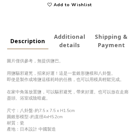
Add to Wishlist
Additional
Shipping &
Description
details
Payment
圖片僅供參考，無提供鹽巴。
用鹽驅邪避兇，招來好運！這是一套錐形鹽模和八卦盤。
即使是製作成堆鹽這樣耗時的任務，也可以用模具輕鬆完成。
在家中角落放置鹽，可以驅邪避兇，帶來好運。也可以放在走廊
盡頭、浴室或陰暗處。
尺寸：八卦盤-約7.5 x 7.5 x H1.5cm
圓錐形模型-約直徑4xH5.2cm
材質：瓷
產地：日本設計 中國製造