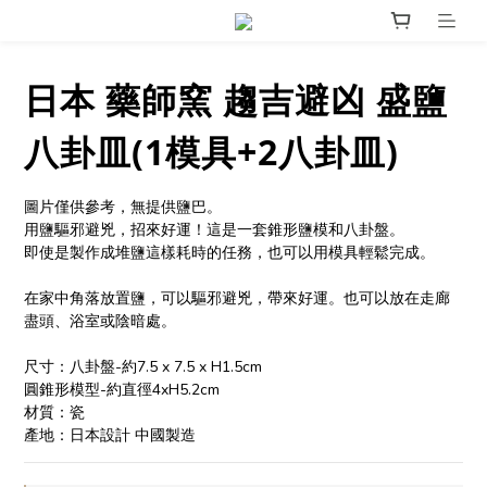
日本 藥師窯 趨吉避凶 盛鹽
八卦皿(1模具+2八卦皿)
圖片僅供參考，無提供鹽巴。
用鹽驅邪避兇，招來好運！這是一套錐形鹽模和八卦盤。
即使是製作成堆鹽這樣耗時的任務，也可以用模具輕鬆完成。
在家中角落放置鹽，可以驅邪避兇，帶來好運。也可以放在走廊
盡頭、浴室或陰暗處。
尺寸：八卦盤-約7.5 x 7.5 x H1.5cm
圓錐形模型-約直徑4xH5.2cm
材質：瓷
產地：日本設計 中國製造