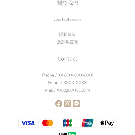
關於我們
yourtableware
隱私政策
反詐騙宣導
Contact
Phone / XX-XXX-XXX-XXX
Hours / XXXX-XXXX
Mail / XXX@XXXX.COM