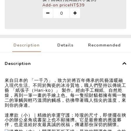
Add-on price
NT$39
Description
Details
Recommended
Description
來自日本的 「一千乃」，致力於將百年傳承的民藝溫暖融
入現代生活。不同於陶瓷的冰冷質地，職人們堅持以傳統工
藝 「紙張子（Hari-ko）」 製作。經由手工糊紙、自然乾
燥，再到一筆一畫的手繪上色。每一隻招財貓都擁有獨一無
二的筆觸與輕巧溫潤的觸感，彷彿帶著職人指尖的溫度，來
到你的身邊。
達摩款（小）｜精緻的幸運守護：玲瓏的尺寸，即便擺在狹
小的辦公桌角或書架上也不顯擁擠。它是最療癒的應援夥
伴，也是送給好友最真誠的祝福，傳遞那份深切的關懷。