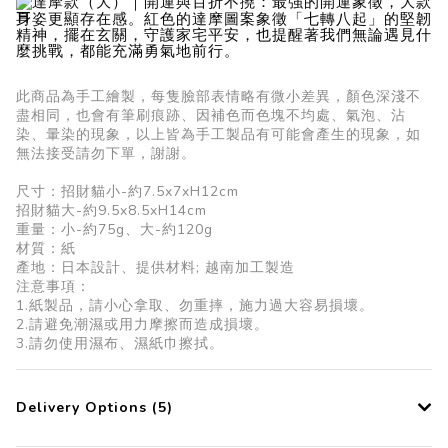
達摩款（大）｜開運與百折不撓：最強的開運象徵，大款
身姿更顯存在感。紅色的達摩圖案象徵「七轉八起」的堅韌
精神，擺在玄關，守護家宅平安，也提醒著我們無論遇見什
麼挑戰，都能充滿勇氣地前行。
此商品為手工繪製，每隻臉部表情略有微小差異，顏色深淺不
盡相同，也會有筆刷痕跡、因補色而色塊不均處、氣泡、沾
染、暈染的現象，以上皆為手工製品有可能會產生的現象，如
無法接受請勿下單，謝謝。
尺寸：招財貓小-約7.5x7xH12cm
招財貓大-約9.5x8.5xH14cm
重量：小-約75g、大-約120g
材質：紙
產地：日本設計、提供材料; 越南加工製造
注意事項：
1.紙製品，請小心拿取、勿重摔，施力過大容易損壞。
2.請避免潮濕或用力摩擦而造成損壞。
3.請勿使用濕布、濕紙巾擦拭。
Delivery Options (5)