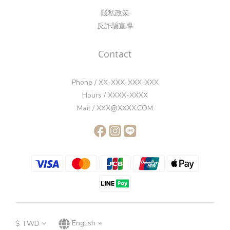
隱私政策
反詐騙宣導
Contact
Phone / XX-XXX-XXX-XXX
Hours / XXXX-XXXX
Mail / XXX@XXXX.COM
$
TWD
English