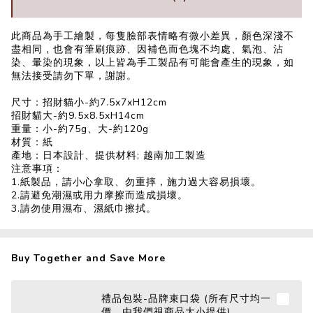
此商品為手工繪製，每隻臉部表情略有微小差異，顏色深淺不
盡相同，也會有筆刷痕跡、因補色而色塊不均處、氣泡、沾
染、暈染的現象，以上皆為手工製品有可能會產生的現象，如
無法接受請勿下單，謝謝。
尺寸：招財貓小-約7.5x7xH12cm
招財貓大-約9.5x8.5xH14cm
重量：小-約75g、大-約120g
材質：紙
產地：日本設計、提供材料; 越南加工製造
注意事項：
1.紙製品，請小心拿取、勿重摔，施力過大容易損壞。
2.請避免潮濕或用力摩擦而造成損壞。
3.請勿使用濕布、濕紙巾擦拭。
Buy Together and Save More
禮品包裝-品牌束口袋 (所有尺寸均一
價，由我們視商品大小提供)