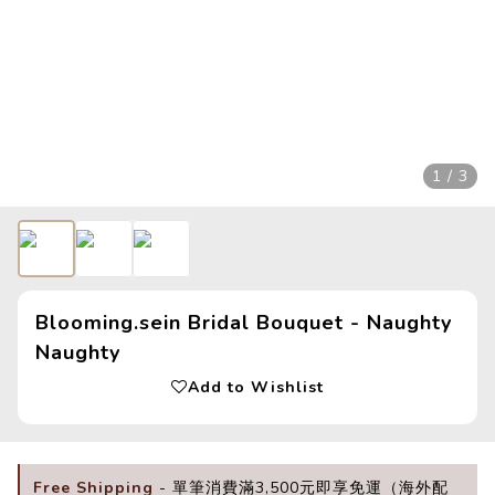
1 / 3
Blooming.sein Bridal Bouquet - Naughty
Naughty
Add to Wishlist
Free Shipping
- 單筆消費滿3,500元即享免運（海外配