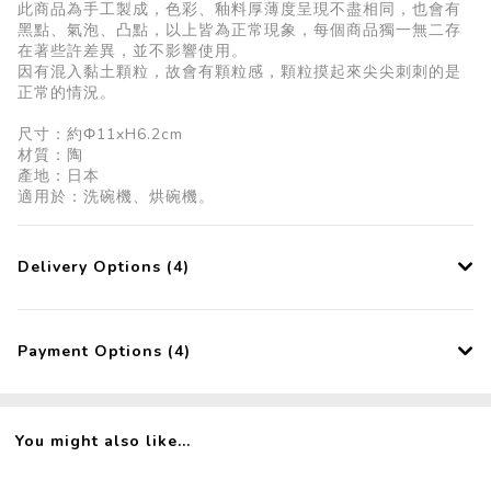
此商品為手工製成，色彩、釉料厚薄度呈現不盡相同，也會有
黑點、氣泡、凸點，以上皆為正常現象，每個商品獨一無二存
在著些許差異，並不影響使用。
因有混入黏土顆粒，故會有顆粒感，顆粒摸起來尖尖刺刺的是
正常的情況。
尺寸：約Φ11xH6.2cm
材質：陶
產地：日本
適用於：洗碗機、烘碗機。
Delivery Options (4)
Payment Options (4)
You might also like...