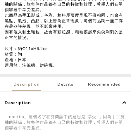
釉的關係，故每件作品都有自己的特徵和紋理，希望人們在單
個容器中享受差異。
此商品為手工製成，色彩、釉料厚薄度呈現不盡相同，也會有
黑點、氣泡、凸點，以上皆為正常現象，每個商品獨一無二存
在著些許差異，並不影響使用。
因有混入黏土顆粒，故會有顆粒感，顆粒摸起來尖尖刺刺的是
正常的情況。
尺寸：約Φ11xH6.2cm
材質：陶
產地：日本
適用於：洗碗機、烘碗機。
Description
Details
Recommended
Description
「nauttia」這個名字在芬蘭語中的意思是“享受”，因為手工施
釉的關係，故每件作品都有自己的特徵和紋理，希望人們在單
個容器中享受差異。