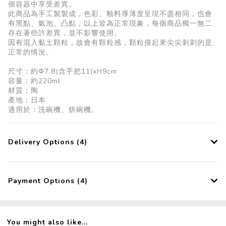
個容器中享受差異。
此商品為手工製製成，色彩、釉料厚薄度呈現不盡相同，也會
有黑點、氣泡、凸點，以上皆為正常現象，每個商品獨一無二
存在著些許差異，並不影響使用。
因有混入黏土顆粒，故會有顆粒感，顆粒摸起來尖尖刺刺的是
正常的情況。
尺寸：約Φ7.8(含手把11)xH9cm
容量：約220ml
材質：陶
產地：日本
適用於：洗碗機、烘碗機。
Delivery Options (4)
Payment Options (4)
You might also like...