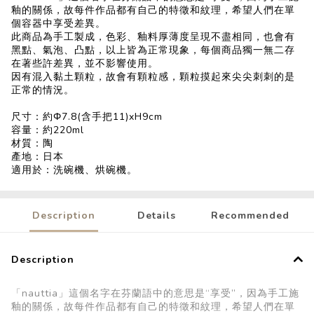
釉的關係，故每件作品都有自己的特徵和紋理，希望人們在單
個容器中享受差異。
此商品為手工製成，色彩、釉料厚薄度呈現不盡相同，也會有
黑點、氣泡、凸點，以上皆為正常現象，每個商品獨一無二存
在著些許差異，並不影響使用。
因有混入黏土顆粒，故會有顆粒感，顆粒摸起來尖尖刺刺的是
正常的情況。
尺寸：約Φ7.8(含手把11)xH9cm
容量：約220ml
材質：陶
產地：日本
適用於：洗碗機、烘碗機。
Description
Details
Recommended
Description
「nauttia」這個名字在芬蘭語中的意思是“享受”，因為手工施
釉的關係，故每件作品都有自己的特徵和紋理，希望人們在單