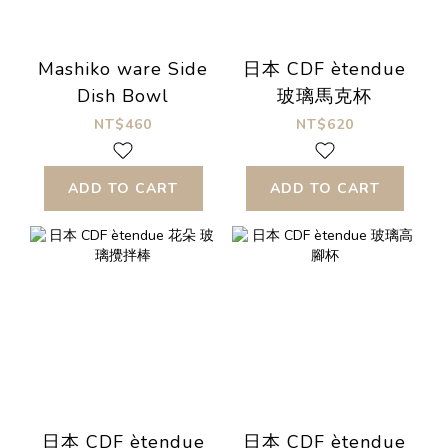
Mashiko ware Side
日本 CDF ètendue
Dish Bowl
玻璃馬克杯
NT$460
NT$620
ADD TO CART
ADD TO CART
日本 CDF ètendue
日本 CDF ètendue