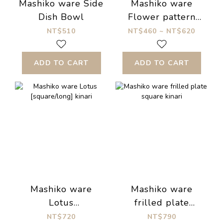
Mashiko ware Side
Mashiko ware
Dish Bowl
Flower pattern
plate
NT$510
NT$460 ~ NT$620
ADD TO CART
ADD TO CART
Mashiko ware
Mashiko ware
Lotus
frilled plate
[square/long]
square kinari
NT$720
NT$790