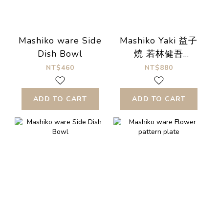
Mashiko ware Side
Mashiko Yaki 益子
Dish Bowl
燒 若林健吾
Gerbera 六角盤
NT$460
NT$880
ADD TO CART
ADD TO CART