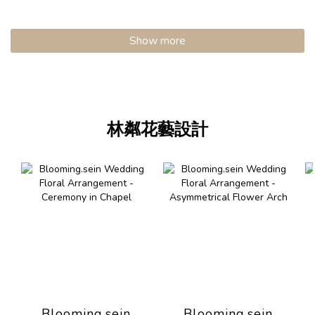
Show more
林粼花藝設計
Blooming.sein
Blooming.sein