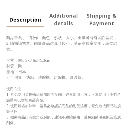
Additional
Shipping &
Description
details
Payment
商品皆為手工製作，顏色、形狀、大小、重量可能有些許差異，
訂購前請留意。由於商品仿真且較小，請留意孩童使用，請勿誤
食。
尺寸：約5.2x3.6xH1.3cm
材質：陶
產地：日本
不可用於：烤箱、洗碗機、烘碗機、微波爐。
使用方法
1. 避免使用尖銳物品施加壓力於陶、瓷器器皿上方，正常使用且不刻意
施壓可以增加商品壽命。
2. 使用烤箱加熱時，請務必確認該商品的耐受溫度，避免造成商品破損
等意外。
3. 如果商品已有缺角或裂痕，建議不繼續使用，避免細菌滋生以及造成
刮傷。