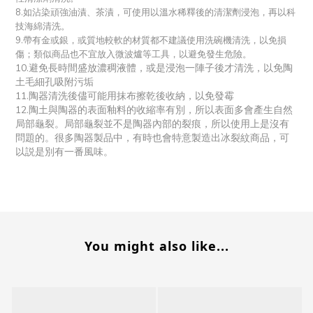
8.如沾染頑強油漬、茶漬，可使用以溫水稀釋後的清潔劑浸泡，再以科
技海綿清洗。
9.帶有金或銀，或質地較軟的材質都不建議使用洗碗機清洗，以免損
傷；類似商品也不宜放入微波爐等工具，以避免發生危險。
10.避免長時間盛放濃稠液體，或是浸泡一陣子後才清洗，以免陶
土毛細孔吸附污垢
11.陶器清洗後儘可能用抹布擦乾後收納，以免發霉
12.陶土與陶器的表面釉料的收縮率有別，所以表面多會產生自然
局部龜裂。局部龜裂並不是陶器內部的裂痕，所以使用上是沒有
問題的。很多陶器製品中，有時也會特意製造出冰裂紋商品，可
以説是別有一番風味。
You might also like...