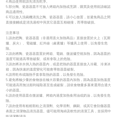
4.商品使用前請先清洗乾淨。
5.部分陶、瓷器器皿不可放入烤箱內加熱或烹調，購買及使用前請確認
商品適用性。
6.可以放入洗碗機清洗之陶、瓷器器皿，請小心放置，並避免商品之間
直接接觸或是清洗過程中與其它器皿互相碰撞，而導致破損。
注意事項
1.請勿把陶、瓷器器皿（非適用直火加熱商品）直接放置於火上（瓦斯
爐、炭火）、電磁爐、紅外線（鹵素爐）等爐具上使用，以免發生危
險。
2.請勿將陶、瓷器器皿置於烤箱、電鍋、微波爐空燒加熱，因為器皿的
溫度可能過高導致破裂、或有拿取上的危險。
3.請勿將冰水倒入熱的器皿內，或是把熱的器皿直接放入冷藏、冷凍冰
箱，因為快速的溫度變化可能會導致器皿破裂。
4.請用乾布或隔熱手套拿取熱的器皿，以免發生危險。
5.避免將極少量的食物放在極大容量的器皿內加熱，因為器皿加熱溫度
可能過高而無法順利端取甚至造成破裂，請依食物量多寡來選用合適大
小的器皿。
6.請勿使用器皿在微波爐、烤箱內過度加熱食用油或奶油，以免發生危
險。
7.請勿使用有粗糙顆粒之清潔劑、化學溶劑、鋼刷、或其它會刮傷器皿
表面之清潔物品清洗器皿。儘可能用海綿及軟性的清潔工具，並採用中
性清潔劑清洗。