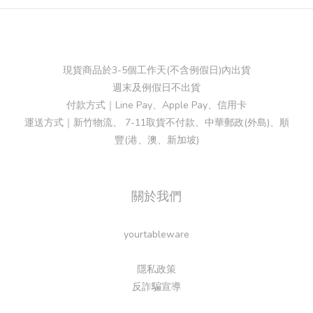
現貨商品於3-5個工作天(不含例假日)內出貨
週末及例假日不出貨
付款方式｜Line Pay、Apple Pay、信用卡
運送方式｜新竹物流、 7-11取貨不付款、中華郵政(外島)、順
豐(港、澳、新加坡)
關於我們
yourtableware
隱私政策
反詐騙宣導