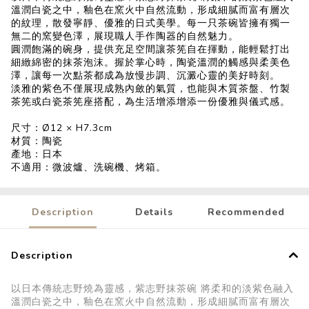
溫潤白瓷之中，釉色在窯火中自然流動，形成細膩而富有層次
的紋理，散發寧靜、優雅的日式美學。每一只茶碗皆擁有獨一
無二的窯變色澤，展現職人手作陶器的自然魅力。
圓潤飽滿的碗身，提供充足空間讓茶筅自在揮動，能輕鬆打出
細緻綿密的抹茶泡沫。握於掌心時，陶瓷溫潤的觸感與柔美色
澤，讓每一次點茶都成為放慢步調、沉澱心靈的美好時刻。
淡雅的紫色不僅展現成熟內斂的氣質，也能與木質茶盤、竹製
茶筅或白瓷茶筅座搭配，為生活增添增添一份優雅與儀式感。
尺寸：Ø12 × H7.3cm
材質：陶瓷
產地：日本
不適用：微波爐、洗碗機、烤箱。
Description
Details
Recommended
Description
以日本傳統志野燒為靈感，紫志野抹茶碗 將柔和的淡紫色融入
溫潤白瓷之中，釉色在窯火中自然流動，形成細膩而富有層次